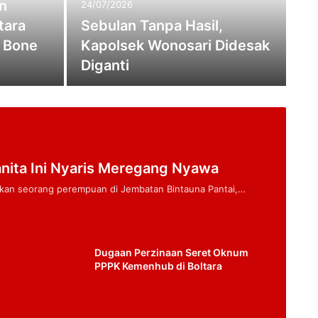
n
24/07/2026
tara
Sebulan Tanpa Hasil,
i Bone
Kapolsek Wonosari Didesak
Diganti
nita Ini Nyaris Meregang Nyawa
ukan seorang perempuan di Jembatan Bintauna Pantai,…
Dugaan Perzinaan Seret Oknum
PPPK Kemenhub di Boltara