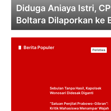
Diduga Aniaya Istri, 
Boltara Dilaporkan k
Berita Populer
Peristiwa
Sebulan Tanpa Hasil, Kapolsek
Wonosari Didesak Diganti
“Satuan Penjilat Prabowo-Gibran”:
Kritik Mahasiswa Menampar Wajah