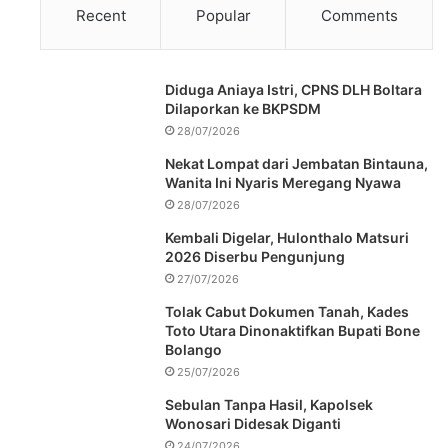
Recent
Popular
Comments
Diduga Aniaya Istri, CPNS DLH Boltara
Dilaporkan ke BKPSDM
28/07/2026
Nekat Lompat dari Jembatan Bintauna,
Wanita Ini Nyaris Meregang Nyawa
28/07/2026
Kembali Digelar, Hulonthalo Matsuri
2026 Diserbu Pengunjung
27/07/2026
Tolak Cabut Dokumen Tanah, Kades
Toto Utara Dinonaktifkan Bupati Bone
Bolango
25/07/2026
Sebulan Tanpa Hasil, Kapolsek
Wonosari Didesak Diganti
24/07/2026