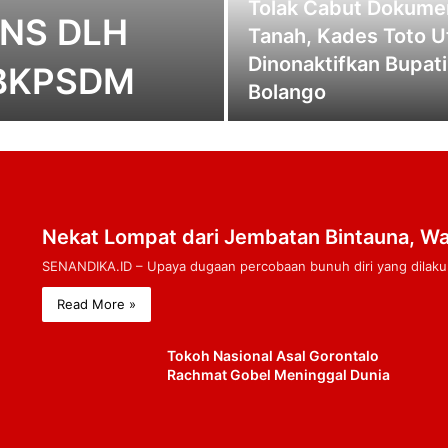
Tolak Cabut Dokume
CPNS DLH
Tanah, Kades Toto U
Dinonaktifkan Bupat
e BKPSDM
Bolango
Nekat Lompat dari Jembatan Bintauna, Wa
SENANDIKA.ID – Upaya dugaan percobaan bunuh diri yang dilak
Read More »
Tokoh Nasional Asal Gorontalo
Rachmat Gobel Meninggal Dunia