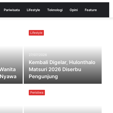
Pariwisata
Lifestyle
Teknologi
Opini
Feature
Lifestyle
27/07/2026
Kembali Digelar, Hulonthalo
Wanita
Matsuri 2026 Diserbu
g Nyawa
Pengunjung
Peristiwa