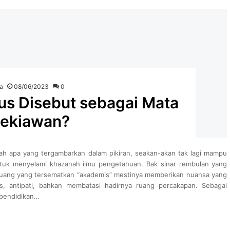
ka
08/06/2023
0
s Disebut sebagai Mata
dekiawan?
mah apa yang tergambarkan dalam pikiran, seakan-akan tak lagi mampu
uk menyelami khazanah ilmu pengetahuan. Bak sinar rembulan yang
g-ruang yang tersematkan “akademis” mestinya memberikan nuansa yang
nis, antipati, bahkan membatasi hadirnya ruang percakapan. Sebagai
a pendidikan…