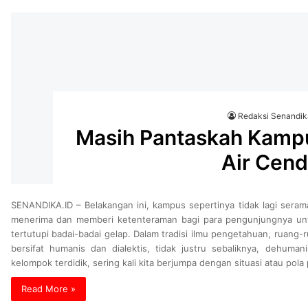
Redaksi Senandi
Masih Pantaskah Kampu
Air Cen
SENANDIKA.ID – Belakangan ini, kampus sepertinya tidak lagi sera
menerima dan memberi ketenteraman bagi para pengunjungnya unt
tertutupi badai-badai gelap. Dalam tradisi ilmu pengetahuan, ruan
bersifat humanis dan dialektis, tidak justru sebaliknya, dehuma
kelompok terdidik, sering kali kita berjumpa dengan situasi atau pol
Read More »