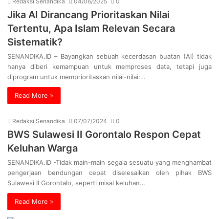
Redaksi Senandika
04/06/2025
0
Jika AI Dirancang Prioritaskan Nilai
Tertentu, Apa Islam Relevan Secara
Sistematik?
SENANDIKA.ID – Bayangkan sebuah kecerdasan buatan (AI) tidak
hanya diberi kemampuan untuk memproses data, tetapi juga
diprogram untuk memprioritaskan nilai-nilai:…
Read More »
Redaksi Senandika
07/07/2024
0
BWS Sulawesi II Gorontalo Respon Cepat
Keluhan Warga
SENANDIKA.ID -Tidak main-main segala sesuatu yang menghambat
pengerjaan bendungan cepat diselesaikan oleh pihak BWS
Sulawesi II Gorontalo, seperti misal keluhan…
Read More »