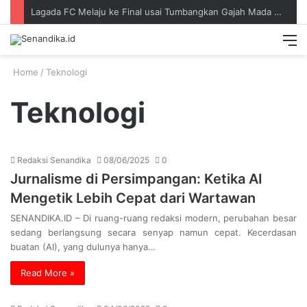
Lagada FC Melaju ke Final usai Tumbangkan Gajah Mada 3-1
Switch
Searc
M
skin
for
Home
/
Teknologi
Teknologi
Redaksi Senandika
08/06/2025
0
Jurnalisme di Persimpangan: Ketika AI
Mengetik Lebih Cepat dari Wartawan
SENANDIKA.ID – Di ruang-ruang redaksi modern, perubahan besar
sedang berlangsung secara senyap namun cepat. Kecerdasan
buatan (AI), yang dulunya hanya…
Read More »