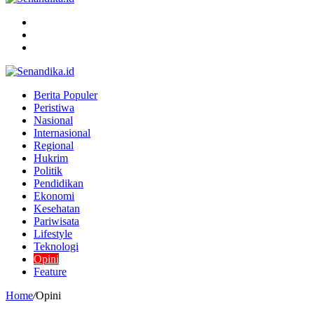
Menu
Search
for
Switch
skin
Berita Populer
Peristiwa
Nasional
Internasional
Regional
Hukrim
Politik
Pendidikan
Ekonomi
Kesehatan
Pariwisata
Lifestyle
Teknologi
Opini
Feature
Home
/
Opini