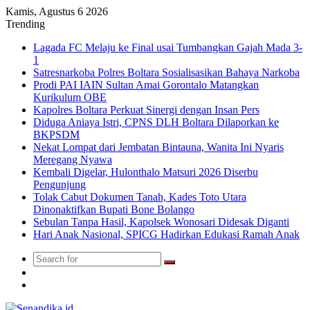
Kamis, Agustus 6 2026
Trending
Lagada FC Melaju ke Final usai Tumbangkan Gajah Mada 3-
1
Satresnarkoba Polres Boltara Sosialisasikan Bahaya Narkoba
Prodi PAI IAIN Sultan Amai Gorontalo Matangkan
Kurikulum OBE
Kapolres Boltara Perkuat Sinergi dengan Insan Pers
Diduga Aniaya Istri, CPNS DLH Boltara Dilaporkan ke
BKPSDM
Nekat Lompat dari Jembatan Bintauna, Wanita Ini Nyaris
Meregang Nyawa
Kembali Digelar, Hulonthalo Matsuri 2026 Diserbu
Pengunjung
Tolak Cabut Dokumen Tanah, Kades Toto Utara
Dinonaktifkan Bupati Bone Bolango
Sebulan Tanpa Hasil, Kapolsek Wonosari Didesak Diganti
Hari Anak Nasional, SPICG Hadirkan Edukasi Ramah Anak
Search
Switch
for
skin
TikTok