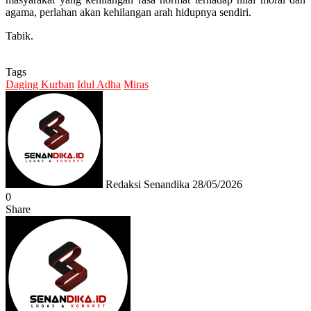
agama, perlahan akan kehilangan arah hidupnya sendiri.
Tabik.
Tags
Daging Kurban
Idul Adha
Miras
Send
an
email
Redaksi Senandika
28/05/2026
0
Share
Facebook
Twitter
Messenger
Messenger
WhatsApp
Telegram