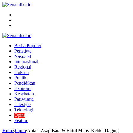
Menu
Search
for
Switch
skin
Berita Populer
Peristiwa
Nasional
Internasional
Regional
Hukrim
Politik
Pendidikan
Ekonomi
Kesehatan
Pariwisata
Lifestyle
Teknologi
Opini
Feature
Home
/
Opini
/
Antara Asap Bara & Botol Miras: Ketika Daging