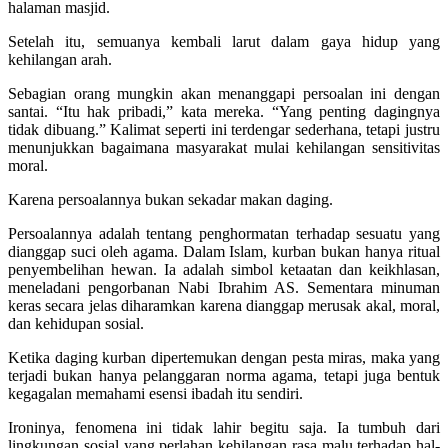
halaman masjid.
Setelah itu, semuanya kembali larut dalam gaya hidup yang
kehilangan arah.
Sebagian orang mungkin akan menanggapi persoalan ini dengan
santai. “Itu hak pribadi,” kata mereka. “Yang penting dagingnya
tidak dibuang.” Kalimat seperti ini terdengar sederhana, tetapi justru
menunjukkan bagaimana masyarakat mulai kehilangan sensitivitas
moral.
Karena persoalannya bukan sekadar makan daging.
Persoalannya adalah tentang penghormatan terhadap sesuatu yang
dianggap suci oleh agama. Dalam Islam, kurban bukan hanya ritual
penyembelihan hewan. Ia adalah simbol ketaatan dan keikhlasan,
meneladani pengorbanan Nabi Ibrahim AS. Sementara minuman
keras secara jelas diharamkan karena dianggap merusak akal, moral,
dan kehidupan sosial.
Ketika daging kurban dipertemukan dengan pesta miras, maka yang
terjadi bukan hanya pelanggaran norma agama, tetapi juga bentuk
kegagalan memahami esensi ibadah itu sendiri.
Ironinya, fenomena ini tidak lahir begitu saja. Ia tumbuh dari
lingkungan sosial yang perlahan kehilangan rasa malu terhadap hal-