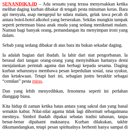
SENANDIKA.ID
– Ada sesuatu yang terasa menyesakkan ketika
melihat daging kurban dibakar di tengah pesta minuman keras. Bara
api menyala, asap mengepul ke udara malam, gelak tawa pecah di
antara botol-botol alkohol yang berserakan. Sekilas mungkin tampak
seperti pertemuan biasa anak muda yang sedang menikmati malam.
Namun bagi banyak orang, pemandangan itu menyimpan ironi yang
dalam.
Sebab yang sedang dibakar di atas bara itu bukan sekadar daging.
Ia adalah bagian dari ibadah. Ia lahir dari niat pengorbanan. Ia
berasal dari tangan orang-orang yang menyisihkan hartanya demi
menjalankan perintah agama dan berbagi kepada sesama. Daging
kurban seharusnya membawa pesan kepedulian sosial, rasa syukur,
dan ketakwaan. Tetapi hari ini, sebagian justru berakhir sebagai
“cemilan” pesta
miras
.
Dan yang lebih menyedihkan, fenomena seperti ini perlahan
dianggap biasa.
Kita hidup di zaman ketika batas antara yang sakral dan yang banal
semakin kabur. Nilai-nilai agama tidak lagi dihormati sebagaimana
mestinya. Simbol ibadah dipakai sebatas tradisi tahunan, tanpa
benar-benar dipahami maknanya. Kurban dilakukan, takbir
dikumandangkan, tetapi pesan spiritualnya berhenti hanya sampai di