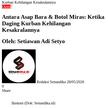
Kurban Kehilangan Kesakralannya
Opini
Antara Asap Bara & Botol Miras: Ketika
Daging Kurban Kehilangan
Kesakralannya
Oleh: Setiawan Adi Setyo
Send
an
email
Redaksi Senandika
28/05/2026
0
Share
Facebook
Twitter
Messenger
Messenger
WhatsApp
Telegram
Ilustrasi (Dok: Senandika.id)