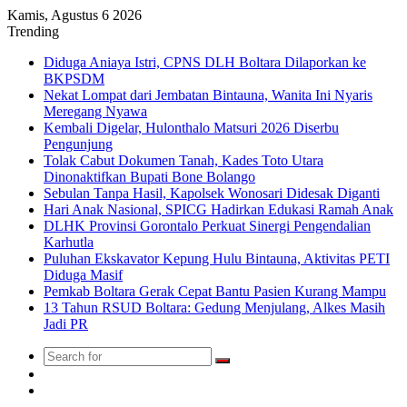
Kamis, Agustus 6 2026
Trending
Diduga Aniaya Istri, CPNS DLH Boltara Dilaporkan ke
BKPSDM
Nekat Lompat dari Jembatan Bintauna, Wanita Ini Nyaris
Meregang Nyawa
Kembali Digelar, Hulonthalo Matsuri 2026 Diserbu
Pengunjung
Tolak Cabut Dokumen Tanah, Kades Toto Utara
Dinonaktifkan Bupati Bone Bolango
Sebulan Tanpa Hasil, Kapolsek Wonosari Didesak Diganti
Hari Anak Nasional, SPICG Hadirkan Edukasi Ramah Anak
DLHK Provinsi Gorontalo Perkuat Sinergi Pengendalian
Karhutla
Puluhan Ekskavator Kepung Hulu Bintauna, Aktivitas PETI
Diduga Masif
Pemkab Boltara Gerak Cepat Bantu Pasien Kurang Mampu
13 Tahun RSUD Boltara: Gedung Menjulang, Alkes Masih
Jadi PR
Search
Switch
for
skin
TikTok