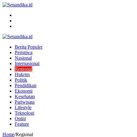
Menu
Search
for
Switch
skin
Berita Populer
Peristiwa
Nasional
Internasional
Regional
Hukrim
Politik
Pendidikan
Ekonomi
Kesehatan
Pariwisata
Lifestyle
Teknologi
Opini
Feature
Home
/
Regional