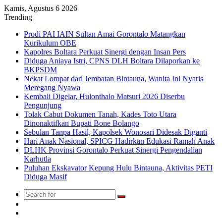
Kamis, Agustus 6 2026
Trending
Prodi PAI IAIN Sultan Amai Gorontalo Matangkan
Kurikulum OBE
Kapolres Boltara Perkuat Sinergi dengan Insan Pers
Diduga Aniaya Istri, CPNS DLH Boltara Dilaporkan ke
BKPSDM
Nekat Lompat dari Jembatan Bintauna, Wanita Ini Nyaris
Meregang Nyawa
Kembali Digelar, Hulonthalo Matsuri 2026 Diserbu
Pengunjung
Tolak Cabut Dokumen Tanah, Kades Toto Utara
Dinonaktifkan Bupati Bone Bolango
Sebulan Tanpa Hasil, Kapolsek Wonosari Didesak Diganti
Hari Anak Nasional, SPICG Hadirkan Edukasi Ramah Anak
DLHK Provinsi Gorontalo Perkuat Sinergi Pengendalian
Karhutla
Puluhan Ekskavator Kepung Hulu Bintauna, Aktivitas PETI
Diduga Masif
Search
Switch
for
skin
TikTok