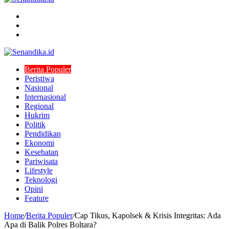
Menu
Search
for
Switch
skin
Berita Populer
Peristiwa
Nasional
Internasional
Regional
Hukrim
Politik
Pendidikan
Ekonomi
Kesehatan
Pariwisata
Lifestyle
Teknologi
Opini
Feature
Home
/
Berita Populer
/
Cap Tikus, Kapolsek & Krisis Integritas: Ada
Apa di Balik Polres Boltara?