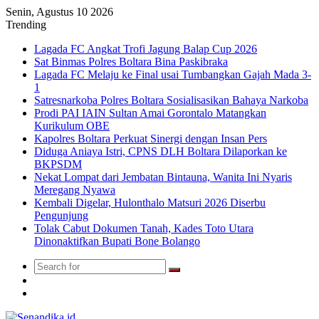
Senin, Agustus 10 2026
Trending
Lagada FC Angkat Trofi Jagung Balap Cup 2026
Sat Binmas Polres Boltara Bina Paskibraka
Lagada FC Melaju ke Final usai Tumbangkan Gajah Mada 3-
1
Satresnarkoba Polres Boltara Sosialisasikan Bahaya Narkoba
Prodi PAI IAIN Sultan Amai Gorontalo Matangkan
Kurikulum OBE
Kapolres Boltara Perkuat Sinergi dengan Insan Pers
Diduga Aniaya Istri, CPNS DLH Boltara Dilaporkan ke
BKPSDM
Nekat Lompat dari Jembatan Bintauna, Wanita Ini Nyaris
Meregang Nyawa
Kembali Digelar, Hulonthalo Matsuri 2026 Diserbu
Pengunjung
Tolak Cabut Dokumen Tanah, Kades Toto Utara
Dinonaktifkan Bupati Bone Bolango
Search
Switch
for
skin
TikTok