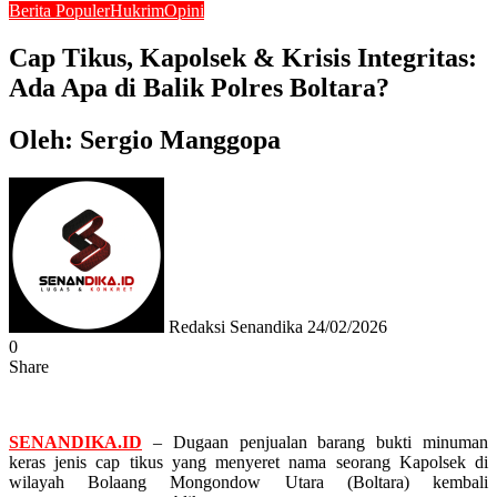
Berita Populer
Hukrim
Opini
Cap Tikus, Kapolsek & Krisis Integritas:
Ada Apa di Balik Polres Boltara?
Oleh: Sergio Manggopa
Send
an
email
Redaksi Senandika
24/02/2026
0
Share
Facebook
Twitter
Messenger
Messenger
WhatsApp
Telegram
SENANDIKA.ID
– Dugaan penjualan barang bukti minuman
keras jenis cap tikus yang menyeret nama seorang Kapolsek di
wilayah Bolaang Mongondow Utara (Boltara) kembali