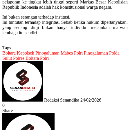
pelaporan ke tingkat lebih tinggi seperti Markas Besar Kepolisian
Republik Indonesia adalah hak konstitusional warga negara.
Ini bukan serangan terhadap institusi.
Ini tuntutan terhadap integritas. Sebab ketika hukum dipertanyakan,
yang sedang diuji bukan hanya individu—melainkan marwah
lembaga itu sendiri.
Tags
Boltara
Kapolsek Pinogaluman
Mabes Polri
Pinogaluman
Polda
Sulut
Polres Boltara
Polri
Send
an
email
Redaksi Senandika
24/02/2026
0
Share
Facebook
Twitter
Messenger
Messenger
WhatsApp
Telegram