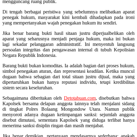
mengguncang ruang publik.
Di tengah berbagai peristiwa yang sebelumnya melibatkan aparat
penegak hukum, masyarakat kini kembali dihadapkan pada ironi
yang mempertanyakan wajah penegakan hukum itu sendiri.
Jika benar barang bukti hasil sitaan justru diperjualbelikan oleh
aparat yang seharusnya menjadi penjaga hukum, maka ini bukan
lagi sekadar pelanggaran administratif. Ini menyentuh langsung
persoalan integritas dan pengawasan internal di tubuh Kepolisian
Negara Republik Indonesia.
Barang bukti bukan komoditas. Ia adalah bagian dari proses hukum,
simbol penegakan aturan, dan representasi keadilan. Ketika muncul
dugaan bahwa sebagian dari total sitaan justru dijual, maka yang
dipertaruhkan bukan hanya reputasi individu, tetapi kredibilitas
sistem secara keseluruhan.
Sebagaimana diberitakan oleh
Detotabuan.com
, disebutkan bahwa
Kapolsek bersama delapan anggota lainnya telah menjalani sidang
di tingkat Polres Bolaang Mongondow Utara. Namun publik
menyoroti adanya dugaan ketimpangan sanksi: sejumlah anggota
disebut dimutasi, sementara Kapolsek yang diduga terlibat hanya
menerima sanksi disiplin ringan dan masih menjabat.
Jika benar demikian, pertanyaan mendasarnya sederhana: apakah