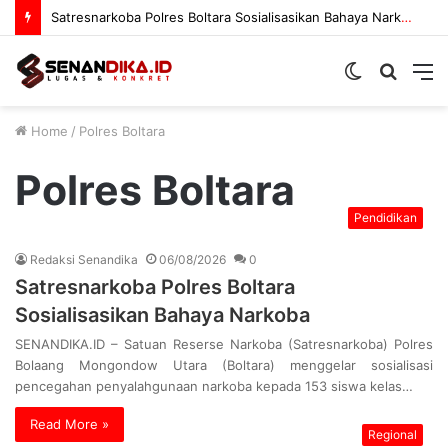
Satresnarkoba Polres Boltara Sosialisasikan Bahaya Narkoba
Switch
Searc
M
skin
for
Home
/
Polres Boltara
Polres Boltara
Pendidikan
Redaksi Senandika
06/08/2026
0
Satresnarkoba Polres Boltara
Sosialisasikan Bahaya Narkoba
SENANDIKA.ID – Satuan Reserse Narkoba (Satresnarkoba) Polres
Bolaang Mongondow Utara (Boltara) menggelar sosialisasi
pencegahan penyalahgunaan narkoba kepada 153 siswa kelas…
Read More »
Regional