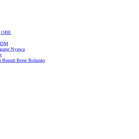
m OBE
PSDM
regang Nyawa
g
n Bupati Bone Bolango