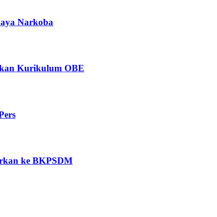
ahaya Narkoba
ngkan Kurikulum OBE
Pers
porkan ke BKPSDM