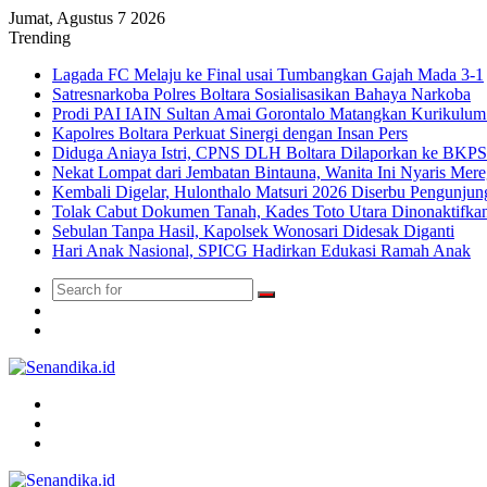
Jumat, Agustus 7 2026
Trending
Lagada FC Melaju ke Final usai Tumbangkan Gajah Mada 3-1
Satresnarkoba Polres Boltara Sosialisasikan Bahaya Narkoba
Prodi PAI IAIN Sultan Amai Gorontalo Matangkan Kurikulu
Kapolres Boltara Perkuat Sinergi dengan Insan Pers
Diduga Aniaya Istri, CPNS DLH Boltara Dilaporkan ke BK
Nekat Lompat dari Jembatan Bintauna, Wanita Ini Nyaris Me
Kembali Digelar, Hulonthalo Matsuri 2026 Diserbu Pengunjun
Tolak Cabut Dokumen Tanah, Kades Toto Utara Dinonaktifka
Sebulan Tanpa Hasil, Kapolsek Wonosari Didesak Diganti
Hari Anak Nasional, SPICG Hadirkan Edukasi Ramah Anak
Search
Switch
for
skin
TikTok
Menu
Search
for
Switch
skin