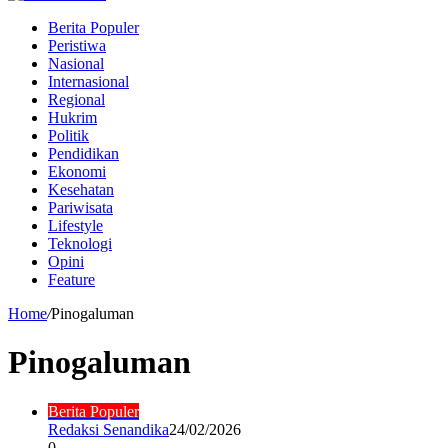
Berita Populer
Peristiwa
Nasional
Internasional
Regional
Hukrim
Politik
Pendidikan
Ekonomi
Kesehatan
Pariwisata
Lifestyle
Teknologi
Opini
Feature
Home
/
Pinogaluman
Pinogaluman
Berita Populer
Redaksi Senandika
24/02/2026
0