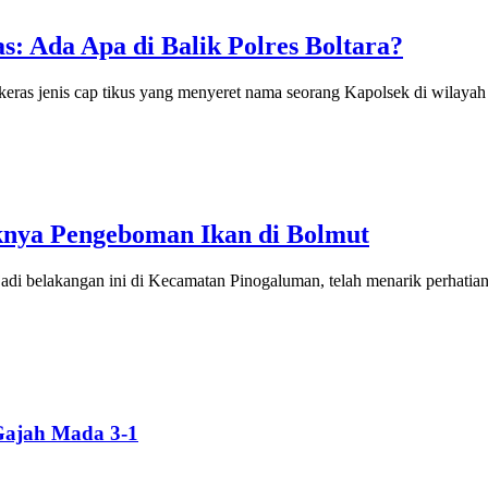
as: Ada Apa di Balik Polres Boltara?
ras jenis cap tikus yang menyeret nama seorang Kapolsek di wila
knya Pengeboman Ikan di Bolmut
i belakangan ini di Kecamatan Pinogaluman, telah menarik perhati
Gajah Mada 3-1