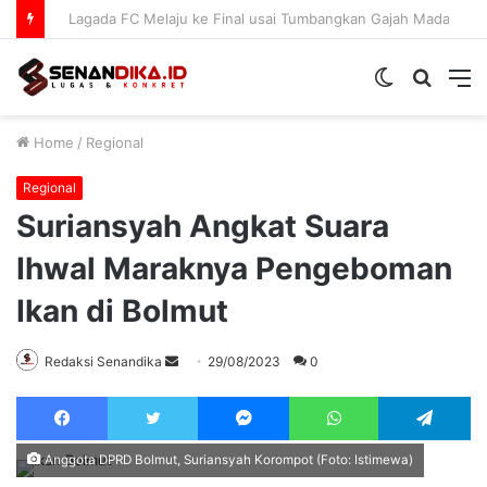
Lagada FC Melaju ke Final usai Tumbangkan Gajah Mada 3-1
Switch
Searc
M
skin
for
Home
/
Regional
Regional
Suriansyah Angkat Suara
Ihwal Maraknya Pengeboman
Ikan di Bolmut
Send
Redaksi Senandika
29/08/2023
0
an
Facebook
Twitter
Messenger
WhatsApp
Te
email
Anggota DPRD Bolmut, Suriansyah Korompot (Foto: Istimewa)