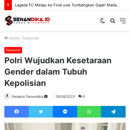
Satresnarkoba Polres Boltara Sosialisasikan Bahaya Narkoba
Switch
Searc
M
skin
for
Home
/
Nasional
Nasional
Polri Wujudkan Kesetaraan
Gender dalam Tubuh
Kepolisian
Send
Redaksi Senandika
29/08/2023
0
an
Facebook
Twitter
Messenger
WhatsApp
Te
email