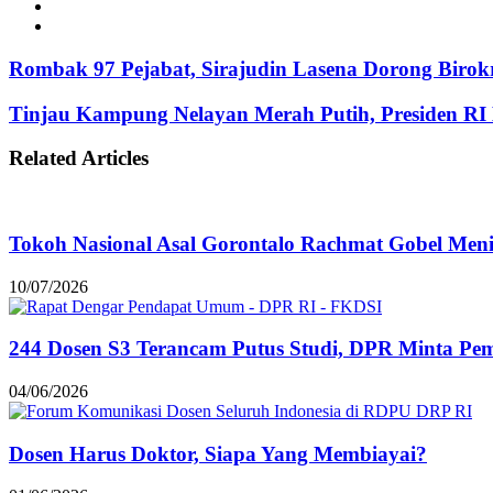
Instagram
TikTok
Rombak 97 Pejabat, Sirajudin Lasena Dorong Birokr
Tinjau Kampung Nelayan Merah Putih, Presiden R
Related Articles
Tokoh Nasional Asal Gorontalo Rachmat Gobel Men
10/07/2026
244 Dosen S3 Terancam Putus Studi, DPR Minta Pem
04/06/2026
Dosen Harus Doktor, Siapa Yang Membiayai?