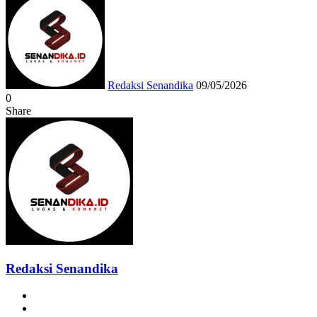
an
email
Redaksi Senandika
09/05/2026
0
Share
Facebook
Twitter
Messenger
Messenger
WhatsApp
Telegram
Redaksi Senandika
Website
Facebook