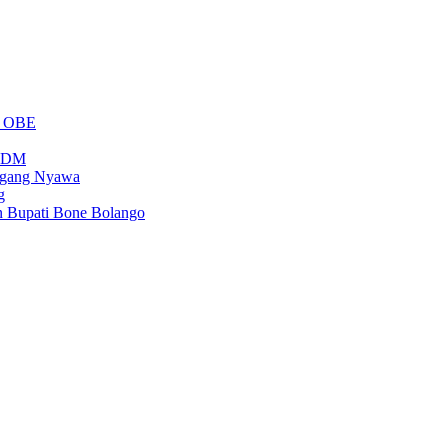
m OBE
PSDM
regang Nyawa
g
n Bupati Bone Bolango