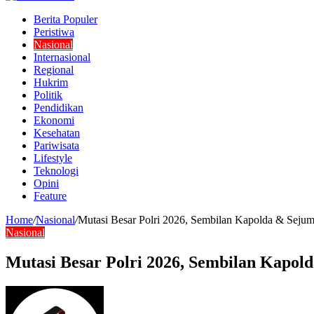
Berita Populer
Peristiwa
Nasional
Internasional
Regional
Hukrim
Politik
Pendidikan
Ekonomi
Kesehatan
Pariwisata
Lifestyle
Teknologi
Opini
Feature
Home
/
Nasional
/
Mutasi Besar Polri 2026, Sembilan Kapolda & Sejuml
Nasional
Mutasi Besar Polri 2026, Sembilan Kapold
Send
an