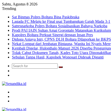
Sabtu, Agustus 8 2026
Trending
Sat Binmas Polres Boltara Bina Paskibraka
Lagada FC Melaju ke Final usai Tumbangkan Gajah Mada 3-1
Satresnarkoba Polres Boltara Sosialisasikan Bahaya Narkoba
Prodi PAI IAIN Sultan Amai Gorontalo Matangkan Kurikulu
Kapolres Boltara Perkuat Sinergi dengan Insan Pers
Diduga Aniaya Istri, CPNS DLH Boltara Dilaporkan ke BK
Nekat Lompat dari Jembatan Bintauna, Wanita Ini Nyaris Me
Kembali Digelar, Hulonthalo Matsuri 2026 Diserbu Pengunjun
Tolak Cabut Dokumen Tanah, Kades Toto Utara Dinonaktifka
Sebulan Tanpa Hasil, Kapolsek Wonosari Didesak Diganti
Search
Switch
for
skin
TikTok
Menu
Search
for
Switch
skin