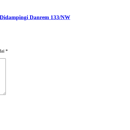
I Didampingi Danrem 133/NW
dai
*