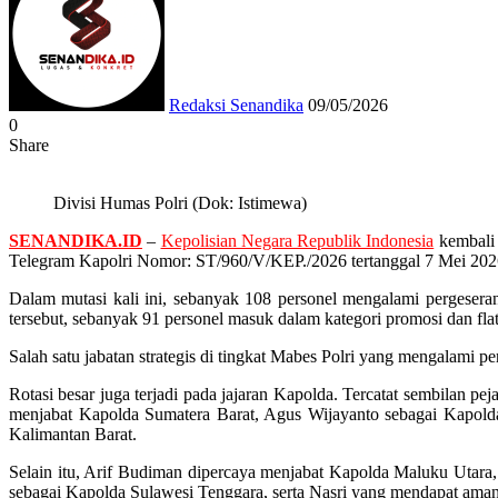
email
Redaksi Senandika
09/05/2026
0
Share
Facebook
Twitter
Messenger
Messenger
WhatsApp
Telegram
Divisi Humas Polri (Dok: Istimewa)
SENANDIKA.ID
–
Kepolisian Negara Republik Indonesia
kembali 
Telegram Kapolri Nomor: ST/960/V/KEP./2026 tertanggal 7 Mei 202
Dalam mutasi kali ini, sebanyak 108 personel mengalami pergeseran 
tersebut, sebanyak 91 personel masuk dalam kategori promosi dan fla
Salah satu jabatan strategis di tingkat Mabes Polri yang mengalami p
Rotasi besar juga terjadi pada jajaran Kapolda. Tercatat sembilan
menjabat Kapolda Sumatera Barat, Agus Wijayanto sebagai Kapolda
Kalimantan Barat.
Selain itu, Arif Budiman dipercaya menjabat Kapolda Maluku Utar
sebagai Kapolda Sulawesi Tenggara, serta Nasri yang mendapat ama