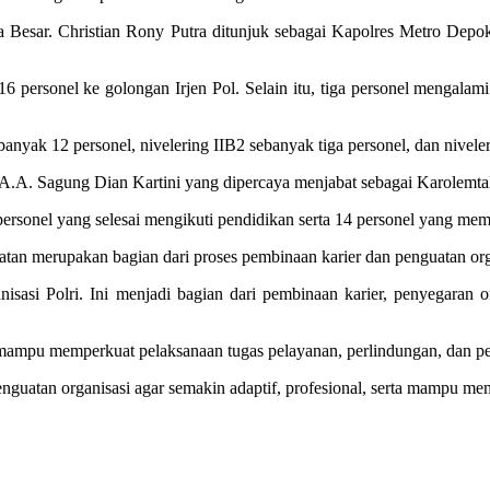
a Besar. Christian Rony Putra ditunjuk sebagai Kapolres Metro Depo
16 personel ke golongan Irjen Pol. Selain itu, tiga personel mengalami
banyak 12 personel, nivelering IIB2 sebanyak tiga personel, dan nivele
i A.A. Sagung Dian Kartini yang dipercaya menjabat sebagai Karolemtal
a personel yang selesai mengikuti pendidikan serta 14 personel yang me
an merupakan bagian dari proses pembinaan karier dan penguatan organ
isasi Polri. Ini menjadi bagian dari pembinaan karier, penyegaran o
n mampu memperkuat pelaksanaan tugas pelayanan, perlindungan, dan 
guatan organisasi agar semakin adaptif, profesional, serta mampu me