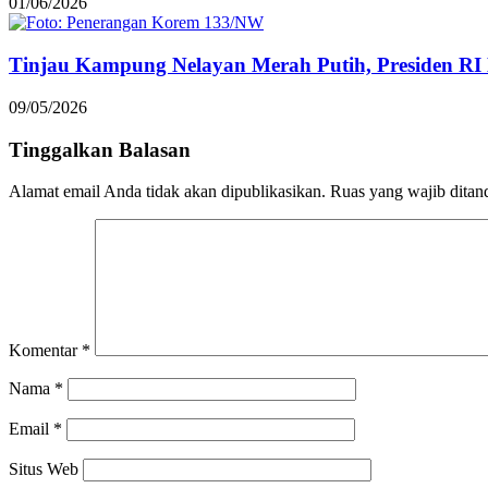
01/06/2026
Tinjau Kampung Nelayan Merah Putih, Presiden R
09/05/2026
Tinggalkan Balasan
Alamat email Anda tidak akan dipublikasikan.
Ruas yang wajib ditan
Komentar
*
Nama
*
Email
*
Situs Web