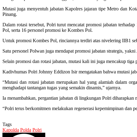
Mutasi juga menyentuh jabatan Kapolres jajaran tipe Metro dan Kot
Pinang.
Dalam rotasi tersebut, Polri turut mencatat promosi jabatan terhadap 
Pol, serta 16 personel promosi ke Kombes Pol.
Untuk promosi Kombes Pol, rinciannya terdiri atas nivelering IIB1 se
Satu personel Polwan juga mendapat promosi jabatan strategis, yakn
Selain promosi dan rotasi jabatan, mutasi kali ini juga mencakup tig
Kadivhumas Polri Johnny Eddizon Isir mengatakan bahwa mutasi jabat
“Mutasi dan rotasi jabatan merupakan hal yang alamiah dalam organ
menghadapi tantangan tugas yang semakin dinamis,” ujarnya.
Ia menambahkan, pergantian jabatan di lingkungan Polri diharapka
“Polri terus berkomitmen melakukan regenerasi kepemimpinan dan pen
Tags
Kapolda
Polda
Polri
Send