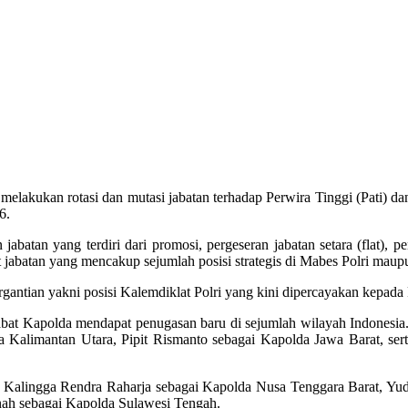
melakukan rotasi dan mutasi jabatan terhadap Perwira Tinggi (Pati) 
6.
jabatan yang terdiri dari promosi, pergeseran jabatan setara (flat),
t jabatan yang mencakup sejumlah posisi strategis di Mabes Polri maup
ergantian yakni posisi Kalemdiklat Polri yang kini dipercayakan kepada
 pejabat Kapolda mendapat penugasan baru di sejumlah wilayah Indones
 Kalimantan Utara, Pipit Rismanto sebagai Kapolda Jawa Barat, ser
a, Kalingga Rendra Raharja sebagai Kapolda Nusa Tenggara Barat, Yu
nah sebagai Kapolda Sulawesi Tengah.