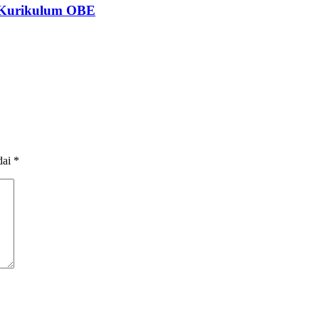
n Kurikulum OBE
dai
*