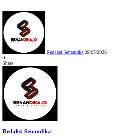
Send
an
email
Redaksi Senandika
09/05/2026
0
Share
Facebook
Twitter
Messenger
Messenger
WhatsApp
Telegram
Redaksi Senandika