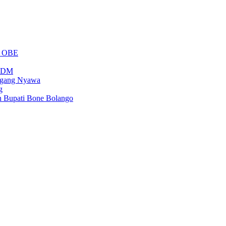
m OBE
PSDM
regang Nyawa
g
n Bupati Bone Bolango