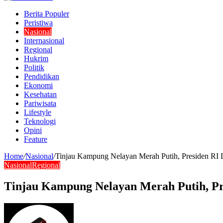
Berita Populer
Peristiwa
Nasional
Internasional
Regional
Hukrim
Politik
Pendidikan
Ekonomi
Kesehatan
Pariwisata
Lifestyle
Teknologi
Opini
Feature
Home
/
Nasional
/
Tinjau Kampung Nelayan Merah Putih, Presiden R
Nasional
Regional
Tinjau Kampung Nelayan Merah Putih, P
Send
an