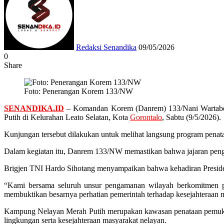
email
Redaksi Senandika
09/05/2026
0
Share
Facebook
Twitter
Messenger
Messenger
WhatsApp
Telegram
Foto: Penerangan Korem 133/NW
SENANDIKA.ID
– Komandan Korem (Danrem) 133/Nani Wartabon
Putih di Kelurahan Leato Selatan, Kota
Gorontalo
, Sabtu (9/5/2026).
Kunjungan tersebut dilakukan untuk melihat langsung program penataa
Dalam kegiatan itu, Danrem 133/NW memastikan bahwa jajaran peng
Brigjen TNI Hardo Sihotang menyampaikan bahwa kehadiran Presiden 
“Kami bersama seluruh unsur pengamanan wilayah berkomitmen p
membuktikan besarnya perhatian pemerintah terhadap kesejahteraan ma
Kampung Nelayan Merah Putih merupakan kawasan penataan pemukima
lingkungan serta kesejahteraan masyarakat nelayan.