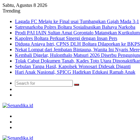
Sabtu, Agustus 8 2026
Trending
Lagada FC Melaju ke Final usai Tumbangkan Gajah Mada 3-1
Satresnarkoba Polres Boltara Sosialisasikan Bahaya Narkoba
Prodi PAI IAIN Sultan Amai Gorontalo Matangkan Kurikulu
Kapolres Boltara Perkuat Sinergi dengan Insan Pers
Diduga Aniaya Istri, CPNS DLH Boltara Dilaporkan ke BK
Nekat Lompat dari Jembatan Bintauna, Wanita Ini Nyaris Me
Kembali Digelar, Hulonthalo Matsuri 2026 Diserbu Pengunjun
Tolak Cabut Dokumen Tanah, Kades Toto Utara Dinonaktifka
Sebulan Tanpa Hasil, Kapolsek Wonosari Didesak Diganti
Hari Anak Nasional, SPICG Hadirkan Edukasi Ramah Anak
Search
Switch
for
skin
TikTok
Menu
Search
for
Switch
skin