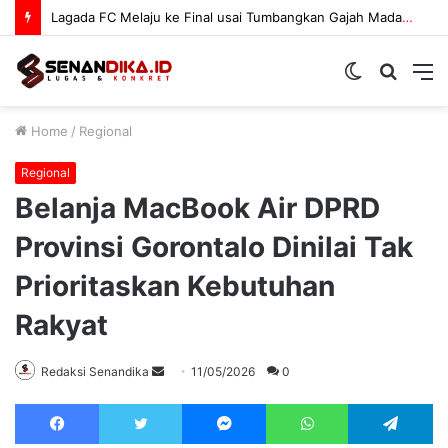
Satresnarkoba Polres Boltara Sosialisasikan Bahaya Narkoba
Switch
Searc
M
skin
for
Home
/
Regional
Regional
Belanja MacBook Air DPRD
Provinsi Gorontalo Dinilai Tak
Prioritaskan Kebutuhan
Rakyat
Send
Redaksi Senandika
11/05/2026
0
an
Facebook
Twitter
Messenger
WhatsApp
Te
email