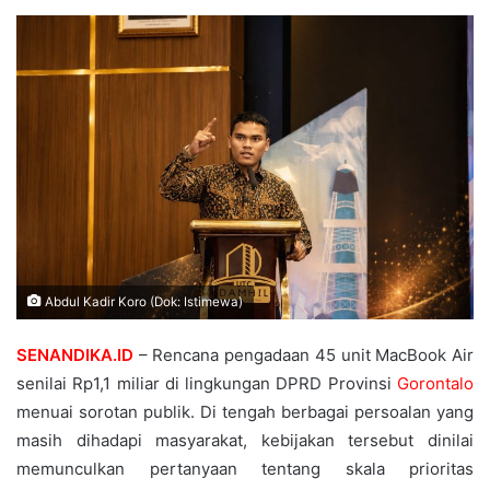
Abdul Kadir Koro (Dok: Istimewa)
SENANDIKA.ID
– Rencana pengadaan 45 unit MacBook Air
senilai Rp1,1 miliar di lingkungan DPRD Provinsi
Gorontalo
menuai sorotan publik. Di tengah berbagai persoalan yang
masih dihadapi masyarakat, kebijakan tersebut dinilai
memunculkan pertanyaan tentang skala prioritas