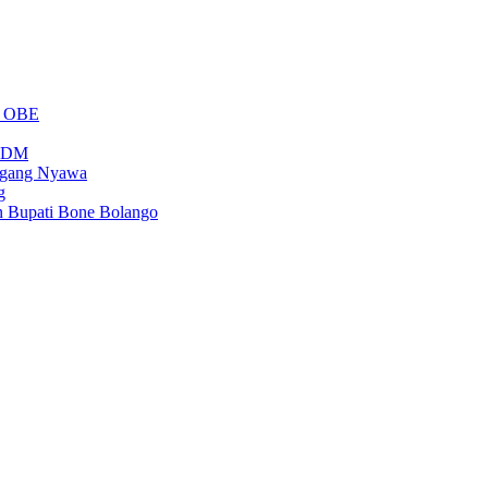
m OBE
PSDM
regang Nyawa
g
n Bupati Bone Bolango