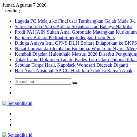
Jumat, Agustus 7 2026
Trending
Lagada FC Melaju ke Final usai Tumbangkan Gajah Mada 3-1
Satresnarkoba Polres Boltara Sosialisasikan Bahaya Narkoba
Prodi PAI IAIN Sultan Amai Gorontalo Matangkan Kurikulu
Kapolres Boltara Perkuat Sinergi dengan Insan Pers
Diduga Aniaya Istri, CPNS DLH Boltara Dilaporkan ke BK
Nekat Lompat dari Jembatan Bintauna, Wanita Ini Nyaris Me
Kembali Digelar, Hulonthalo Matsuri 2026 Diserbu Pengunjun
Tolak Cabut Dokumen Tanah, Kades Toto Utara Dinonaktifka
Sebulan Tanpa Hasil, Kapolsek Wonosari Didesak Diganti
Hari Anak Nasional, SPICG Hadirkan Edukasi Ramah Anak
Search
Switch
for
skin
TikTok
Menu
Search
for
Switch
skin