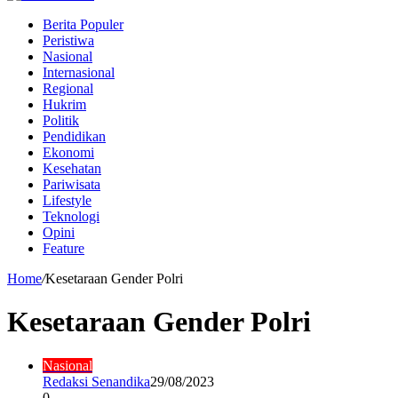
Berita Populer
Peristiwa
Nasional
Internasional
Regional
Hukrim
Politik
Pendidikan
Ekonomi
Kesehatan
Pariwisata
Lifestyle
Teknologi
Opini
Feature
Home
/
Kesetaraan Gender Polri
Kesetaraan Gender Polri
Nasional
Redaksi Senandika
29/08/2023
0