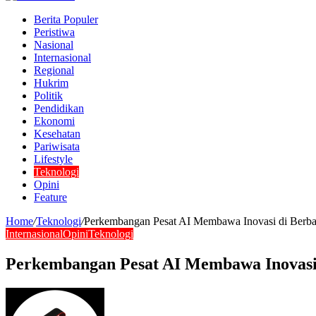
Berita Populer
Peristiwa
Nasional
Internasional
Regional
Hukrim
Politik
Pendidikan
Ekonomi
Kesehatan
Pariwisata
Lifestyle
Teknologi
Opini
Feature
Home
/
Teknologi
/
Perkembangan Pesat AI Membawa Inovasi di Berbag
Internasional
Opini
Teknologi
Perkembangan Pesat AI Membawa Inovasi 
Send
an