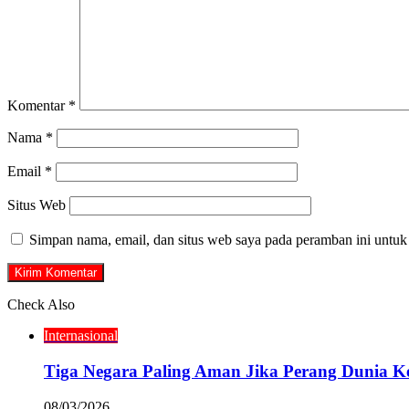
Komentar
*
Nama
*
Email
*
Situs Web
Simpan nama, email, dan situs web saya pada peramban ini untuk
Check Also
Close
Internasional
Tiga Negara Paling Aman Jika Perang Dunia Ke
08/03/2026