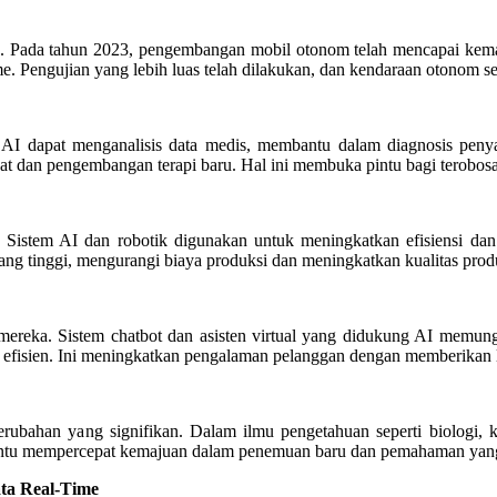
 AI. Pada tahun 2023, pengembangan mobil otonom telah mencapai kem
me. Pengujian yang lebih luas telah dilakukan, dan kendaraan otonom 
AI dapat menganalisis data medis, membantu dalam diagnosis penyak
t dan pengembangan terapi baru. Hal ini membuka pintu bagi terobosa
 Sistem AI dan robotik digunakan untuk meningkatkan efisiensi dan 
ang tinggi, mengurangi biaya produksi dan meningkatkan kualitas prod
ereka. Sistem chatbot dan asisten virtual yang didukung AI memungk
efisien. Ini meningkatkan pengalaman pelanggan dengan memberikan l
bahan yang signifikan. Dalam ilmu pengetahuan seperti biologi, ki
bantu mempercepat kemajuan dalam penemuan baru dan pemahaman yang
ta Real-Time