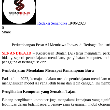
email
Redaksi Senandika
19/06/2023
0
Share
Facebook
Twitter
Messenger
Messenger
WhatsApp
Telegram
Perkembangan Pesat AI Membawa Inovasi di Berbagai Industr
SENANDIKA.ID
– Kecerdasan Buatan (AI) terus mengalami perke
bidang seperti pembelajaran mendalam, penglihatan komputer, mo
pengguna di berbagai sektor.
Pembelajaran Mendalam Mencapai Kemampuan Baru
Pada tahun 2023, kemajuan dalam metode pembelajaran mendalam men
menghasilkan model AI yang lebih besar dan lebih canggih. Ini memb
Penglihatan Komputer yang Semakin Tajam
Bidang penglihatan komputer juga mengalami kemajuan yang signif
lebih luas dalam bidang seperti pengawasan keamanan, mobil otonom,