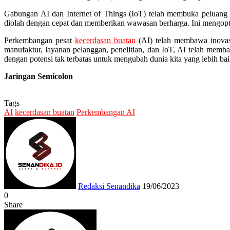
Gabungan AI dan Internet of Things (IoT) telah membuka peluang b
diolah dengan cepat dan memberikan wawasan berharga. Ini mengopt
Perkembangan pesat
kecerdasan buatan
(AI) telah membawa inovasi
manufaktur, layanan pelanggan, penelitian, dan IoT, AI telah me
dengan potensi tak terbatas untuk mengubah dunia kita yang lebih bai
Jaringan Semicolon
Tags
AI
kecerdasan buatan
Perkembangan AI
Send
an
email
Redaksi Senandika
19/06/2023
0
Share
Facebook
Twitter
Messenger
Messenger
WhatsApp
Telegram