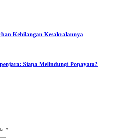
urban Kehilangan Kesakralannya
enjara: Siapa Melindungi Popayato?
dai
*