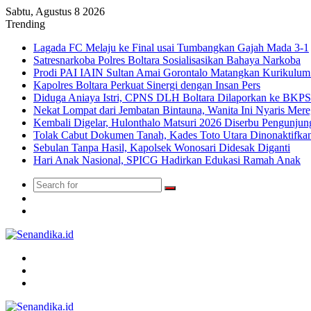
Sabtu, Agustus 8 2026
Trending
Lagada FC Melaju ke Final usai Tumbangkan Gajah Mada 3-1
Satresnarkoba Polres Boltara Sosialisasikan Bahaya Narkoba
Prodi PAI IAIN Sultan Amai Gorontalo Matangkan Kurikulu
Kapolres Boltara Perkuat Sinergi dengan Insan Pers
Diduga Aniaya Istri, CPNS DLH Boltara Dilaporkan ke BK
Nekat Lompat dari Jembatan Bintauna, Wanita Ini Nyaris Me
Kembali Digelar, Hulonthalo Matsuri 2026 Diserbu Pengunjun
Tolak Cabut Dokumen Tanah, Kades Toto Utara Dinonaktifka
Sebulan Tanpa Hasil, Kapolsek Wonosari Didesak Diganti
Hari Anak Nasional, SPICG Hadirkan Edukasi Ramah Anak
Search
Switch
for
skin
TikTok
Menu
Search
for
Switch
skin