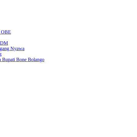
m OBE
PSDM
regang Nyawa
g
n Bupati Bone Bolango