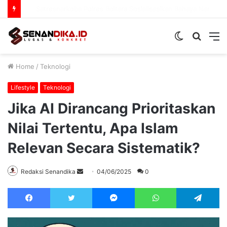
Prodi PAI IAIN Sultan Amai Gorontalo Matangkan Kurikulum OBE
Switch
Searc
M
skin
for
Home
/
Teknologi
Lifestyle
Teknologi
Jika AI Dirancang Prioritaskan
Nilai Tertentu, Apa Islam
Relevan Secara Sistematik?
Send
Redaksi Senandika
04/06/2025
0
an
Facebook
Twitter
Messenger
WhatsApp
Te
email