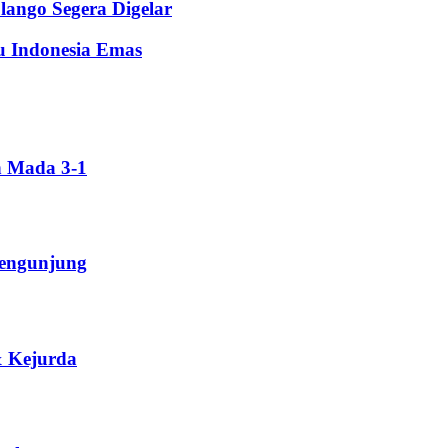
lango Segera Digelar
u Indonesia Emas
h Mada 3-1
Pengunjung
& Kejurda