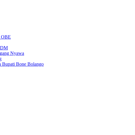
m OBE
PSDM
regang Nyawa
g
n Bupati Bone Bolango