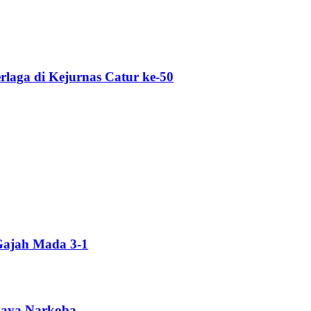
erlaga di Kejurnas Catur ke-50
Gajah Mada 3-1
ahaya Narkoba