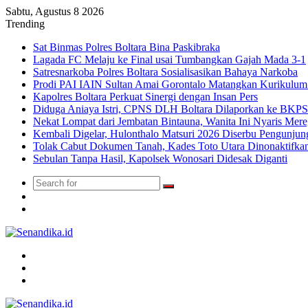
Sabtu, Agustus 8 2026
Trending
Sat Binmas Polres Boltara Bina Paskibraka
Lagada FC Melaju ke Final usai Tumbangkan Gajah Mada 3-1
Satresnarkoba Polres Boltara Sosialisasikan Bahaya Narkoba
Prodi PAI IAIN Sultan Amai Gorontalo Matangkan Kurikulu
Kapolres Boltara Perkuat Sinergi dengan Insan Pers
Diduga Aniaya Istri, CPNS DLH Boltara Dilaporkan ke BK
Nekat Lompat dari Jembatan Bintauna, Wanita Ini Nyaris Me
Kembali Digelar, Hulonthalo Matsuri 2026 Diserbu Pengunjun
Tolak Cabut Dokumen Tanah, Kades Toto Utara Dinonaktifka
Sebulan Tanpa Hasil, Kapolsek Wonosari Didesak Diganti
Search
Switch
for
skin
TikTok
Menu
Search
for
Switch
skin