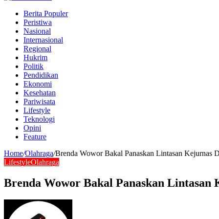
Berita Populer
Peristiwa
Nasional
Internasional
Regional
Hukrim
Politik
Pendidikan
Ekonomi
Kesehatan
Pariwisata
Lifestyle
Teknologi
Opini
Feature
Home
/
Olahraga
/
Brenda Wowor Bakal Panaskan Lintasan Kejurnas 
Lifestyle
Olahraga
Brenda Wowor Bakal Panaskan Lintasan 
Send
an