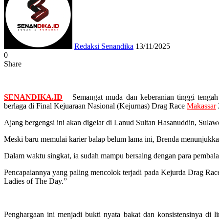
email
Redaksi Senandika
13/11/2025
0
Share
Facebook
Twitter
Messenger
Messenger
WhatsApp
Telegram
SENANDIKA.ID
– Semangat muda dan keberanian tinggi tengah
berlaga di Final Kejuaraan Nasional (Kejurnas) Drag Race
Makassar
Ajang bergengsi ini akan digelar di Lanud Sultan Hasanuddin, Sula
Meski baru memulai karier balap belum lama ini, Brenda menunjukkan p
Dalam waktu singkat, ia sudah mampu bersaing dengan para pembalap
Pencapaiannya yang paling mencolok terjadi pada Kejurda Drag Race
Ladies of The Day.”
Penghargaan ini menjadi bukti nyata bakat dan konsistensinya di li