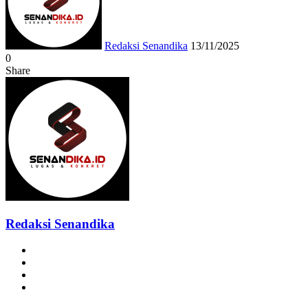
Redaksi Senandika
13/11/2025
0
Share
Facebook
Twitter
Messenger
Messenger
WhatsApp
Telegram
Redaksi Senandika
Website
Facebook
Instagram
TikTok