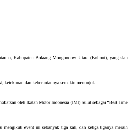
ntauna, Kabupaten Bolaang Mongondow Utara (Bolmut), yang siap
jaki, ketekunan dan keberaniannya semakin menonjol.
obatkan oleh Ikatan Motor Indonesia (IMI) Sulut sebagai “Best Time
u mengikuti event ini sebanyak tiga kali, dan ketiga-tiganya meraih