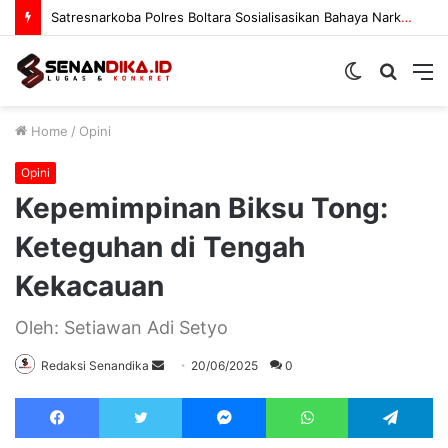
Prodi PAI IAIN Sultan Amai Gorontalo Matangkan Kurikulum OBE
Switch
Searc
M
skin
for
Home
/
Opini
Opini
Kepemimpinan Biksu Tong:
Keteguhan di Tengah
Kekacauan
Oleh: Setiawan Adi Setyo
Send
Redaksi Senandika
20/06/2025
0
an
Facebook
Twitter
Messenger
WhatsApp
Te
email