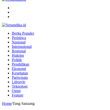
Menu
Search
for
Switch
skin
Berita Populer
Peristiwa
Nasional
Internasional
Regional
Hukrim
Politik
Pendidikan
Ekonomi
Kesehatan
Pariwisata
Lifestyle
Teknologi
Opini
Feature
Home
/
Tang Sanzang