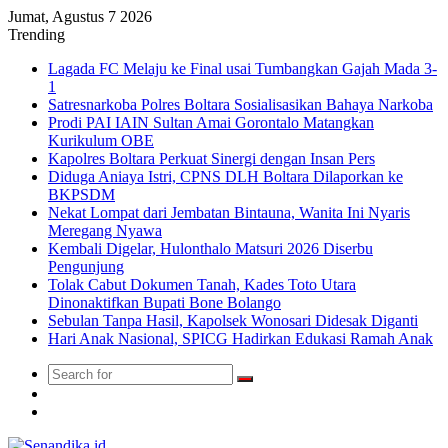
Jumat, Agustus 7 2026
Trending
Lagada FC Melaju ke Final usai Tumbangkan Gajah Mada 3-
1
Satresnarkoba Polres Boltara Sosialisasikan Bahaya Narkoba
Prodi PAI IAIN Sultan Amai Gorontalo Matangkan
Kurikulum OBE
Kapolres Boltara Perkuat Sinergi dengan Insan Pers
Diduga Aniaya Istri, CPNS DLH Boltara Dilaporkan ke
BKPSDM
Nekat Lompat dari Jembatan Bintauna, Wanita Ini Nyaris
Meregang Nyawa
Kembali Digelar, Hulonthalo Matsuri 2026 Diserbu
Pengunjung
Tolak Cabut Dokumen Tanah, Kades Toto Utara
Dinonaktifkan Bupati Bone Bolango
Sebulan Tanpa Hasil, Kapolsek Wonosari Didesak Diganti
Hari Anak Nasional, SPICG Hadirkan Edukasi Ramah Anak
Search
Switch
for
skin
TikTok