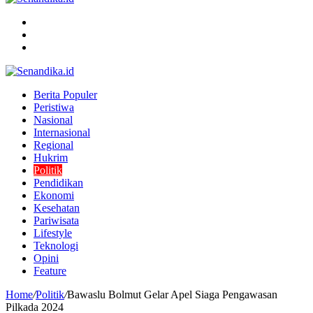
Menu
Search
for
Switch
skin
Berita Populer
Peristiwa
Nasional
Internasional
Regional
Hukrim
Politik
Pendidikan
Ekonomi
Kesehatan
Pariwisata
Lifestyle
Teknologi
Opini
Feature
Home
/
Politik
/
Bawaslu Bolmut Gelar Apel Siaga Pengawasan
Pilkada 2024