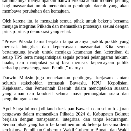
sambutannya menyampaikan bahwa Pilkada adalah momen penting
bagi masyarakat untuk menentukan pemimpin daerah yang akan
membawa perubahan dan kemajuan.
Oleh karena itu, ia mengajak semua pihak untuk bekerja bersama
menjaga integritas Pilkada dan memastikan prosesnya sesuai dengan
prinsip-prinsip demokrasi yang sehat.
“Proses Pilkada harus berjalan tanpa adanya praktik-praktik yang
merusak integritas dan kepercayaan masyarakat. Kita semua
bertanggung jawab untuk menjaga keamanan dan ketertiban di
setiap TPS serta mengantisipasi segala potensi pelanggaran hukum,
hoaks, dan manipulasi yang bisa merusak kepercayaan publik
terhadap penyelenggaraan Pemilu,” ujarnya.
Darwin Muksin juga menekankan pentingnya kerjasama antara
seluruh stakeholder, termasuk Bawaslu, KPU, Kepolisian,
Kejaksaan, dan Pemerintah Daerah, dalam menciptakan suasana
yang aman dan kondusif selama masa pemungutan suara dan
penghitungan suara.
Apel Siaga ini menjadi tanda kesiapan Bawaslu dan seluruh jajaran
pengawas dalam memastikan Pilkada 2024 di Kabupaten Bolmut
berjalan dengan transparansi, integritas, dan tanpa kecurangan.
Semua pihak yang hadir berkomitmen untuk bekerja bersama demi
terciptanya Pemilihan Gubernur, Wakil Gubernur, Bupati, dan Wakil