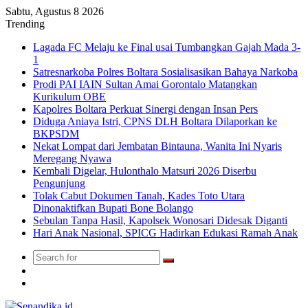
Sabtu, Agustus 8 2026
Trending
Lagada FC Melaju ke Final usai Tumbangkan Gajah Mada 3-
1
Satresnarkoba Polres Boltara Sosialisasikan Bahaya Narkoba
Prodi PAI IAIN Sultan Amai Gorontalo Matangkan
Kurikulum OBE
Kapolres Boltara Perkuat Sinergi dengan Insan Pers
Diduga Aniaya Istri, CPNS DLH Boltara Dilaporkan ke
BKPSDM
Nekat Lompat dari Jembatan Bintauna, Wanita Ini Nyaris
Meregang Nyawa
Kembali Digelar, Hulonthalo Matsuri 2026 Diserbu
Pengunjung
Tolak Cabut Dokumen Tanah, Kades Toto Utara
Dinonaktifkan Bupati Bone Bolango
Sebulan Tanpa Hasil, Kapolsek Wonosari Didesak Diganti
Hari Anak Nasional, SPICG Hadirkan Edukasi Ramah Anak
Search
Switch
for
skin
TikTok