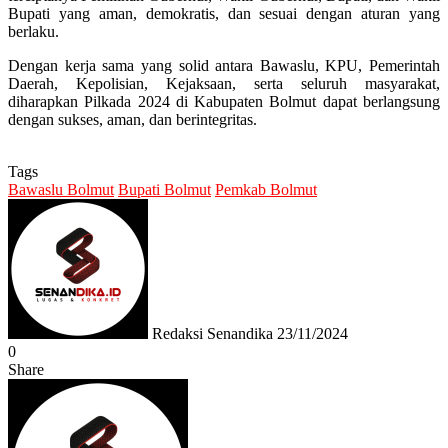
Bupati yang aman, demokratis, dan sesuai dengan aturan yang
berlaku.
Dengan kerja sama yang solid antara Bawaslu, KPU, Pemerintah
Daerah, Kepolisian, Kejaksaan, serta seluruh masyarakat,
diharapkan Pilkada 2024 di Kabupaten Bolmut dapat berlangsung
dengan sukses, aman, dan berintegritas.
Tags
Bawaslu Bolmut
Bupati Bolmut
Pemkab Bolmut
Send
an
email
Redaksi Senandika
23/11/2024
0
Share
Facebook
Twitter
Messenger
Messenger
WhatsApp
Telegram