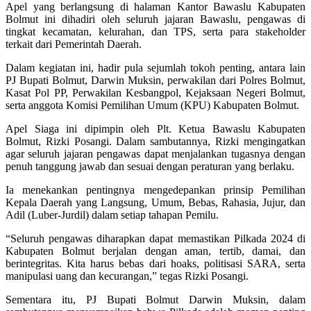
Apel yang berlangsung di halaman Kantor Bawaslu Kabupaten
Bolmut ini dihadiri oleh seluruh jajaran Bawaslu, pengawas di
tingkat kecamatan, kelurahan, dan TPS, serta para stakeholder
terkait dari Pemerintah Daerah.
Dalam kegiatan ini, hadir pula sejumlah tokoh penting, antara lain
PJ Bupati Bolmut, Darwin Muksin, perwakilan dari Polres Bolmut,
Kasat Pol PP, Perwakilan Kesbangpol, Kejaksaan Negeri Bolmut,
serta anggota Komisi Pemilihan Umum (KPU) Kabupaten Bolmut.
Apel Siaga ini dipimpin oleh Plt. Ketua Bawaslu Kabupaten
Bolmut, Rizki Posangi. Dalam sambutannya, Rizki mengingatkan
agar seluruh jajaran pengawas dapat menjalankan tugasnya dengan
penuh tanggung jawab dan sesuai dengan peraturan yang berlaku.
Ia menekankan pentingnya mengedepankan prinsip Pemilihan
Kepala Daerah yang Langsung, Umum, Bebas, Rahasia, Jujur, dan
Adil (Luber-Jurdil) dalam setiap tahapan Pemilu.
“Seluruh pengawas diharapkan dapat memastikan Pilkada 2024 di
Kabupaten Bolmut berjalan dengan aman, tertib, damai, dan
berintegritas. Kita harus bebas dari hoaks, politisasi SARA, serta
manipulasi uang dan kecurangan,” tegas Rizki Posangi.
Sementara itu, PJ Bupati Bolmut Darwin Muksin, dalam