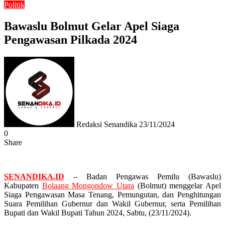
Politik
Bawaslu Bolmut Gelar Apel Siaga
Pengawasan Pilkada 2024
Send
an
email
Redaksi Senandika
23/11/2024
0
Share
Facebook
Twitter
Messenger
Messenger
WhatsApp
Telegram
SENANDIKA.ID
– Badan Pengawas Pemilu (Bawaslu)
Kabupaten
Bolaang Mongondow Utara
(Bolmut) menggelar Apel
Siaga Pengawasan Masa Tenang, Pemungutan, dan Penghitungan
Suara Pemilihan Gubernur dan Wakil Gubernur, serta Pemilihan
Bupati dan Wakil Bupati Tahun 2024, Sabtu, (23/11/2024).