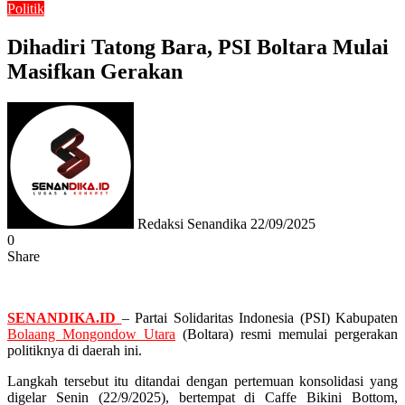
Politik
Dihadiri Tatong Bara, PSI Boltara Mulai
Masifkan Gerakan
Send
an
email
Redaksi Senandika
22/09/2025
0
Share
Facebook
Twitter
Messenger
Messenger
WhatsApp
Telegram
SENANDIKA.ID
– Partai Solidaritas Indonesia (PSI) Kabupaten
Bolaang Mongondow Utara
(Boltara) resmi memulai pergerakan
politiknya di daerah ini.
Langkah tersebut itu ditandai dengan pertemuan konsolidasi yang
digelar Senin (22/9/2025), bertempat di Caffe Bikini Bottom,