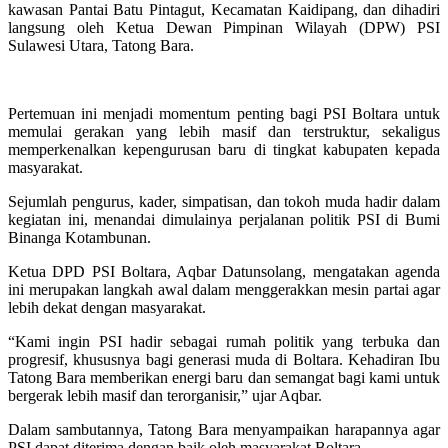
kawasan Pantai Batu Pintagut, Kecamatan Kaidipang, dan dihadiri
langsung oleh Ketua Dewan Pimpinan Wilayah (DPW) PSI
Sulawesi Utara, Tatong Bara.
Pertemuan ini menjadi momentum penting bagi PSI Boltara untuk
memulai gerakan yang lebih masif dan terstruktur, sekaligus
memperkenalkan kepengurusan baru di tingkat kabupaten kepada
masyarakat.
Sejumlah pengurus, kader, simpatisan, dan tokoh muda hadir dalam
kegiatan ini, menandai dimulainya perjalanan politik PSI di Bumi
Binanga Kotambunan.
Ketua DPD PSI Boltara, Aqbar Datunsolang, mengatakan agenda
ini merupakan langkah awal dalam menggerakkan mesin partai agar
lebih dekat dengan masyarakat.
“Kami ingin PSI hadir sebagai rumah politik yang terbuka dan
progresif, khususnya bagi generasi muda di Boltara. Kehadiran Ibu
Tatong Bara memberikan energi baru dan semangat bagi kami untuk
bergerak lebih masif dan terorganisir,” ujar Aqbar.
Dalam sambutannya, Tatong Bara menyampaikan harapannya agar
PSI dapat diterima dengan baik oleh masyarakat Boltara.