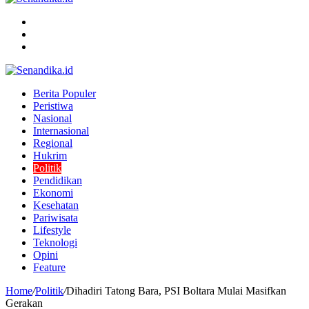
Menu
Search
for
Switch
skin
Berita Populer
Peristiwa
Nasional
Internasional
Regional
Hukrim
Politik
Pendidikan
Ekonomi
Kesehatan
Pariwisata
Lifestyle
Teknologi
Opini
Feature
Home
/
Politik
/
Dihadiri Tatong Bara, PSI Boltara Mulai Masifkan
Gerakan