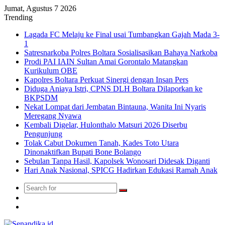
Jumat, Agustus 7 2026
Trending
Lagada FC Melaju ke Final usai Tumbangkan Gajah Mada 3-
1
Satresnarkoba Polres Boltara Sosialisasikan Bahaya Narkoba
Prodi PAI IAIN Sultan Amai Gorontalo Matangkan
Kurikulum OBE
Kapolres Boltara Perkuat Sinergi dengan Insan Pers
Diduga Aniaya Istri, CPNS DLH Boltara Dilaporkan ke
BKPSDM
Nekat Lompat dari Jembatan Bintauna, Wanita Ini Nyaris
Meregang Nyawa
Kembali Digelar, Hulonthalo Matsuri 2026 Diserbu
Pengunjung
Tolak Cabut Dokumen Tanah, Kades Toto Utara
Dinonaktifkan Bupati Bone Bolango
Sebulan Tanpa Hasil, Kapolsek Wonosari Didesak Diganti
Hari Anak Nasional, SPICG Hadirkan Edukasi Ramah Anak
Search
Switch
for
skin
TikTok