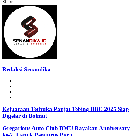
Share
Facebook
Twitter
Messenger
Messenger
WhatsApp
Telegram
Redaksi Senandika
Website
Facebook
Instagram
TikTok
Kejuaraan Terbuka Panjat Tebing BBC 2025 Siap
Digelar di Bolmut
Gregarious Auto Club BMU Rayakan Anniversary
ke-2, Lantik Pengurus Baru