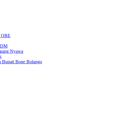
m OBE
PSDM
regang Nyawa
g
n Bupati Bone Bolango