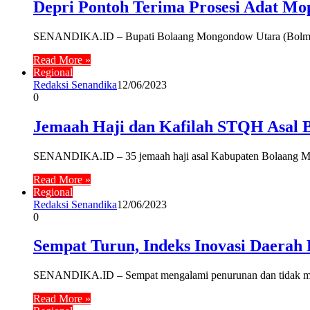
Depri Pontoh Terima Prosesi Adat M
SENANDIKA.ID – Bupati Bolaang Mongondow Utara (Bolmut)
Read More »
Regional
Redaksi Senandika
12/06/2023
0
Jemaah Haji dan Kafilah STQH Asal B
SENANDIKA.ID – 35 jemaah haji asal Kabupaten Bolaang Mong
Read More »
Regional
Redaksi Senandika
12/06/2023
0
Sempat Turun, Indeks Inovasi Daerah
SENANDIKA.ID – Sempat mengalami penurunan dan tidak mas
Read More »