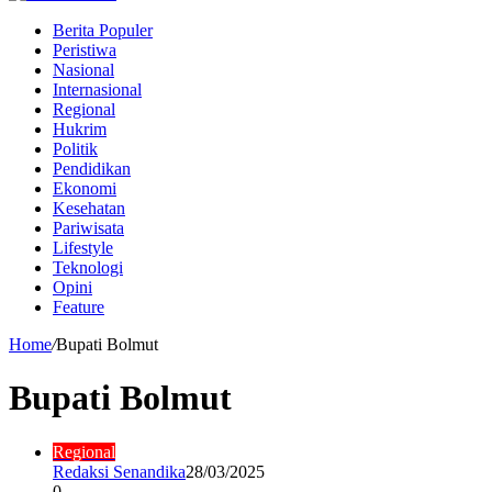
Berita Populer
Peristiwa
Nasional
Internasional
Regional
Hukrim
Politik
Pendidikan
Ekonomi
Kesehatan
Pariwisata
Lifestyle
Teknologi
Opini
Feature
Home
/
Bupati Bolmut
Bupati Bolmut
Regional
Redaksi Senandika
28/03/2025
0