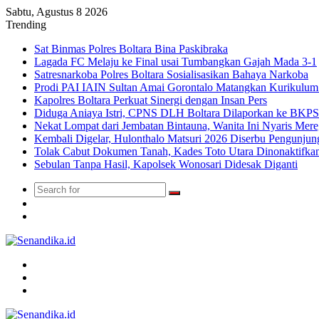
Sabtu, Agustus 8 2026
Trending
Sat Binmas Polres Boltara Bina Paskibraka
Lagada FC Melaju ke Final usai Tumbangkan Gajah Mada 3-1
Satresnarkoba Polres Boltara Sosialisasikan Bahaya Narkoba
Prodi PAI IAIN Sultan Amai Gorontalo Matangkan Kurikulu
Kapolres Boltara Perkuat Sinergi dengan Insan Pers
Diduga Aniaya Istri, CPNS DLH Boltara Dilaporkan ke BK
Nekat Lompat dari Jembatan Bintauna, Wanita Ini Nyaris Me
Kembali Digelar, Hulonthalo Matsuri 2026 Diserbu Pengunjun
Tolak Cabut Dokumen Tanah, Kades Toto Utara Dinonaktifka
Sebulan Tanpa Hasil, Kapolsek Wonosari Didesak Diganti
Search
Switch
for
skin
TikTok
Menu
Search
for
Switch
skin