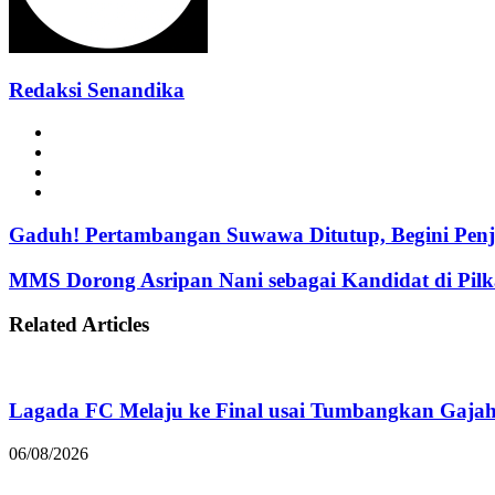
Redaksi Senandika
Website
Facebook
Instagram
TikTok
Gaduh! Pertambangan Suwawa Ditutup, Begini Penj
MMS Dorong Asripan Nani sebagai Kandidat di Pil
Related Articles
Lagada FC Melaju ke Final usai Tumbangkan Gaja
06/08/2026