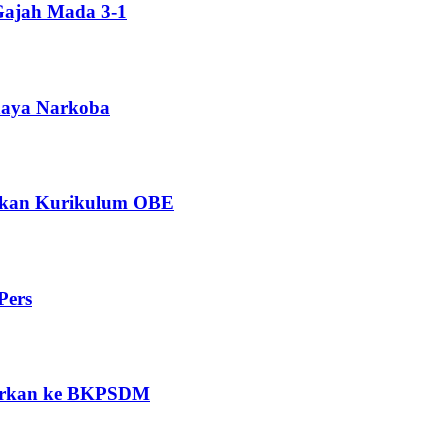
Gajah Mada 3-1
ahaya Narkoba
ngkan Kurikulum OBE
Pers
porkan ke BKPSDM