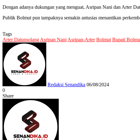
Dengan adanya dukungan yang menguat, Asripan Nani dan Arter Da
Publik Bolmut pun tampaknya semakin antusias menantikan perkembang
Tags
Arter Datunsolang
Asripan Nani
Asripan-Arter
Bolmut
Bupati Bolmu
Send
an
email
Redaksi Senandika
06/08/2024
0
Share
Facebook
Twitter
Messenger
Messenger
WhatsApp
Telegram