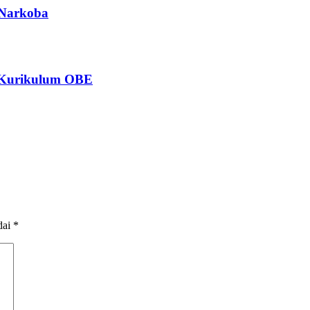
 Narkoba
n Kurikulum OBE
dai
*