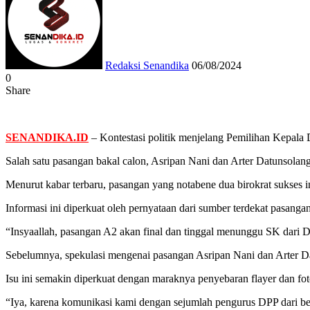
email
Redaksi Senandika
06/08/2024
0
Share
Facebook
Twitter
Messenger
Messenger
WhatsApp
Telegram
SENANDIKA.ID
– Kontestasi politik menjelang Pemilihan Kepala 
Salah satu pasangan bakal calon, Asripan Nani dan Arter Datunsolan
Menurut kabar terbaru, pasangan yang notabene dua birokrat sukses in
Informasi ini diperkuat oleh pernyataan dari sumber terdekat pasan
“Insyaallah, pasangan A2 akan final dan tinggal menunggu SK dari 
Sebelumnya, spekulasi mengenai pasangan Asripan Nani dan Arter Da
Isu ini semakin diperkuat dengan maraknya penyebaran flayer dan fo
“Iya, karena komunikasi kami dengan sejumlah pengurus DPP dari beb