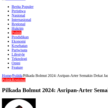
Berita Populer
Peristiwa
Nasional
Internasional
Regional
Hukrim
Politik
Pendidikan
Ekonomi
Kesehatan
Pariwisata
Lifestyle
Teknologi
Opini
Feature
Home
/
Politik
/
Pilkada Bolmut 2024: Asripan-Arter Semakin Dekat Ja
Politik
Regional
Pilkada Bolmut 2024: Asripan-Arter Sema
Send
an