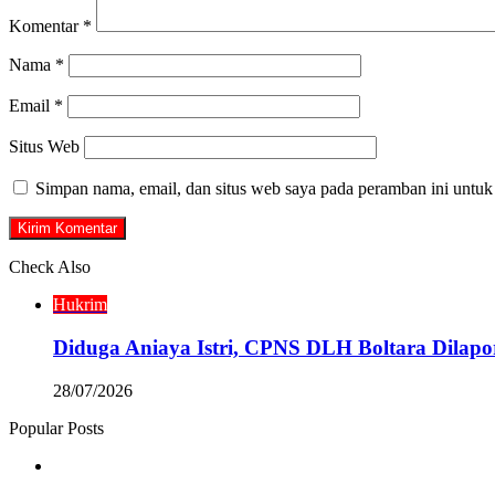
Komentar
*
Nama
*
Email
*
Situs Web
Simpan nama, email, dan situs web saya pada peramban ini untuk
Check Also
Close
Hukrim
Diduga Aniaya Istri, CPNS DLH Boltara Dila
28/07/2026
Popular Posts