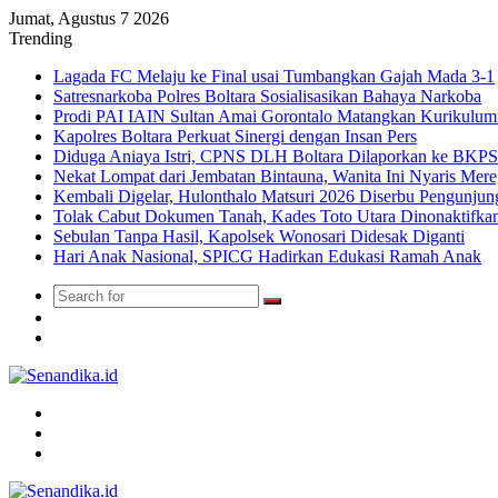
Jumat, Agustus 7 2026
Trending
Lagada FC Melaju ke Final usai Tumbangkan Gajah Mada 3-1
Satresnarkoba Polres Boltara Sosialisasikan Bahaya Narkoba
Prodi PAI IAIN Sultan Amai Gorontalo Matangkan Kurikulu
Kapolres Boltara Perkuat Sinergi dengan Insan Pers
Diduga Aniaya Istri, CPNS DLH Boltara Dilaporkan ke BK
Nekat Lompat dari Jembatan Bintauna, Wanita Ini Nyaris Me
Kembali Digelar, Hulonthalo Matsuri 2026 Diserbu Pengunjun
Tolak Cabut Dokumen Tanah, Kades Toto Utara Dinonaktifka
Sebulan Tanpa Hasil, Kapolsek Wonosari Didesak Diganti
Hari Anak Nasional, SPICG Hadirkan Edukasi Ramah Anak
Search
Switch
for
skin
TikTok
Menu
Search
for
Switch
skin