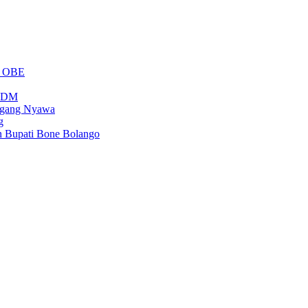
m OBE
PSDM
regang Nyawa
g
n Bupati Bone Bolango