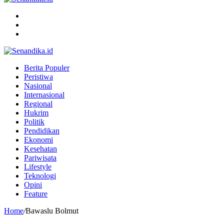
Menu
Search
for
Switch
skin
Berita Populer
Peristiwa
Nasional
Internasional
Regional
Hukrim
Politik
Pendidikan
Ekonomi
Kesehatan
Pariwisata
Lifestyle
Teknologi
Opini
Feature
Home
/
Bawaslu Bolmut