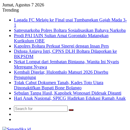
Jumat, Agustus 7 2026
Trending
Lagada FC Melaju ke Final usai Tumbangkan Gajah Mada 3-
1
Satresnarkoba Polres Boltara Sosialisasikan Bahaya Narkoba
Prodi PAI IAIN Sultan Amai Gorontalo Matangkan
Kurikulum OBE
Kapolres Boltara Perkuat Sinergi dengan Insan Pers
Diduga Aniaya Istri, CPNS DLH Boltara Dilaporkan ke
BKPSDM
Nekat Lompat dari Jembatan Bintauna, Wanita Ini Nyaris
Meregang Nyawa
Kembali Digelar, Hulonthalo Matsuri 2026 Diserbu
Pengunjung
Tolak Cabut Dokumen Tanah, Kades Toto Utara
Dinonaktifkan Bupati Bone Bolango
Sebulan Tanpa Hasil, Kapolsek Wonosari Didesak Diganti
Hari Anak Nasional, SPICG Hadirkan Edukasi Ramah Anak
Search
Switch
for
skin
TikTok