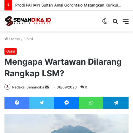
Prodi PAI IAIN Sultan Amai Gorontalo Matangkan Kurikulum OBE
Switch
Searc
M
skin
for
Home
/
Opini
Opini
Mengapa Wartawan Dilarang
Rangkap LSM?
Send
Redaksi Senandika
08/09/2023
0
an
Facebook
Twitter
Messenger
WhatsApp
Te
email