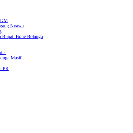
PSDM
regang Nyawa
g
n Bupati Bone Bolango
tla
iduga Masif
di PR