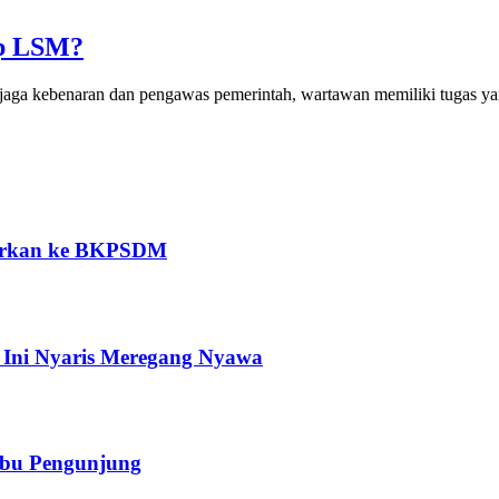
p LSM?
a kebenaran dan pengawas pemerintah, wartawan memiliki tugas ya
porkan ke BKPSDM
 Ini Nyaris Meregang Nyawa
erbu Pengunjung