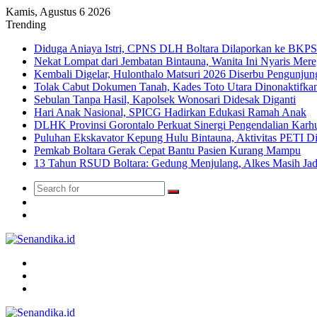
Kamis, Agustus 6 2026
Trending
Diduga Aniaya Istri, CPNS DLH Boltara Dilaporkan ke BK
Nekat Lompat dari Jembatan Bintauna, Wanita Ini Nyaris Me
Kembali Digelar, Hulonthalo Matsuri 2026 Diserbu Pengunjun
Tolak Cabut Dokumen Tanah, Kades Toto Utara Dinonaktifka
Sebulan Tanpa Hasil, Kapolsek Wonosari Didesak Diganti
Hari Anak Nasional, SPICG Hadirkan Edukasi Ramah Anak
DLHK Provinsi Gorontalo Perkuat Sinergi Pengendalian Karhu
Puluhan Ekskavator Kepung Hulu Bintauna, Aktivitas PETI D
Pemkab Boltara Gerak Cepat Bantu Pasien Kurang Mampu
13 Tahun RSUD Boltara: Gedung Menjulang, Alkes Masih Ja
Search
Switch
for
skin
TikTok
Menu
Search
for
Switch
skin