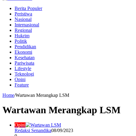
Berita Populer
Peristiwa
Nasional
Internasional
Regional
Hukrim
Politik
Pendidikan
Ekonomi
Kesehatan
Pariwisata
Lifestyle
Teknologi
Opini
Feature
Home
/
Wartawan Merangkap LSM
Wartawan Merangkap LSM
Opini
Redaksi Senandika
08/09/2023
0