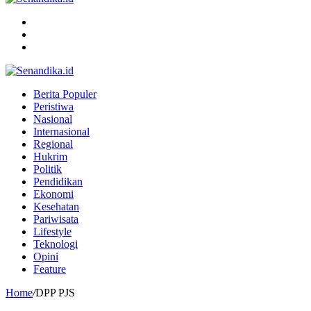
Menu
Search
for
Switch
skin
Berita Populer
Peristiwa
Nasional
Internasional
Regional
Hukrim
Politik
Pendidikan
Ekonomi
Kesehatan
Pariwisata
Lifestyle
Teknologi
Opini
Feature
Home
/
DPP PJS