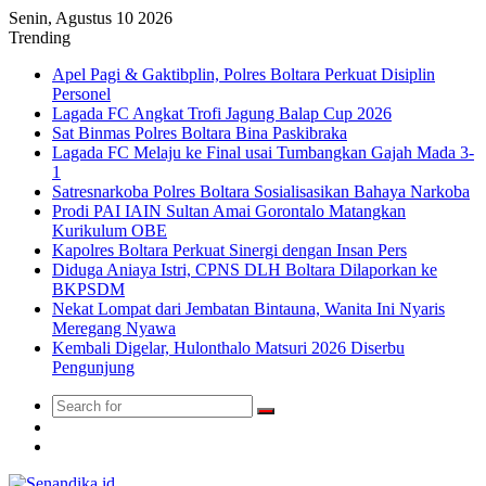
Senin, Agustus 10 2026
Trending
Apel Pagi & Gaktibplin, Polres Boltara Perkuat Disiplin
Personel
Lagada FC Angkat Trofi Jagung Balap Cup 2026
Sat Binmas Polres Boltara Bina Paskibraka
Lagada FC Melaju ke Final usai Tumbangkan Gajah Mada 3-
1
Satresnarkoba Polres Boltara Sosialisasikan Bahaya Narkoba
Prodi PAI IAIN Sultan Amai Gorontalo Matangkan
Kurikulum OBE
Kapolres Boltara Perkuat Sinergi dengan Insan Pers
Diduga Aniaya Istri, CPNS DLH Boltara Dilaporkan ke
BKPSDM
Nekat Lompat dari Jembatan Bintauna, Wanita Ini Nyaris
Meregang Nyawa
Kembali Digelar, Hulonthalo Matsuri 2026 Diserbu
Pengunjung
Search
Switch
for
skin
TikTok