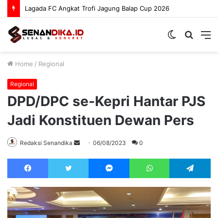
Sat Binmas Polres Boltara Bina Paskibraka
Switch
Searc
M
skin
for
Home
/
Regional
Regional
DPD/DPC se-Kepri Hantar PJS
Jadi Konstituen Dewan Pers
Send
Redaksi Senandika
06/08/2023
0
an
Facebook
Twitter
Messenger
WhatsApp
Te
email