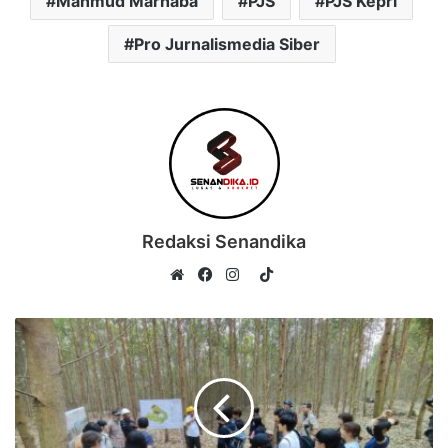
Mahmud Marhaba
PJS
PJS Kepri
Pro Jurnalismedia Siber
Redaksi Senandika
TikTok
Website
Facebook
Instagram