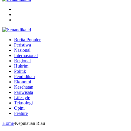
Menu
Search
for
Switch
skin
Berita Populer
Peristiwa
Nasional
Internasional
Regional
Hukrim
Politik
Pendidikan
Ekonomi
Kesehatan
Pariwisata
Lifestyle
Teknologi
Opini
Feature
Home
/
Kepulauan Riau