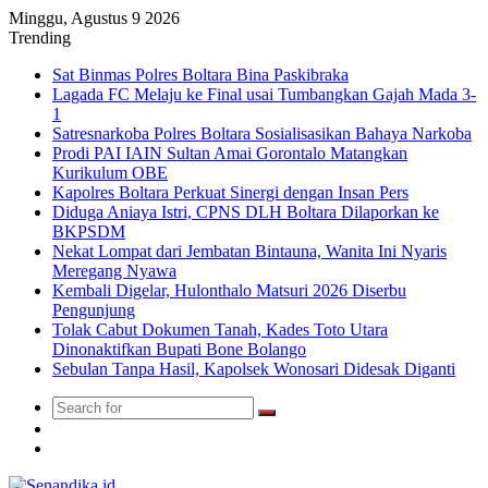
Minggu, Agustus 9 2026
Trending
Sat Binmas Polres Boltara Bina Paskibraka
Lagada FC Melaju ke Final usai Tumbangkan Gajah Mada 3-
1
Satresnarkoba Polres Boltara Sosialisasikan Bahaya Narkoba
Prodi PAI IAIN Sultan Amai Gorontalo Matangkan
Kurikulum OBE
Kapolres Boltara Perkuat Sinergi dengan Insan Pers
Diduga Aniaya Istri, CPNS DLH Boltara Dilaporkan ke
BKPSDM
Nekat Lompat dari Jembatan Bintauna, Wanita Ini Nyaris
Meregang Nyawa
Kembali Digelar, Hulonthalo Matsuri 2026 Diserbu
Pengunjung
Tolak Cabut Dokumen Tanah, Kades Toto Utara
Dinonaktifkan Bupati Bone Bolango
Sebulan Tanpa Hasil, Kapolsek Wonosari Didesak Diganti
Search
Switch
for
skin
TikTok