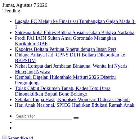
Jumat, Agustus 7 2026
Trending
Lagada FC Melaju ke Final usai Tumbangkan Gajah Mada 3-
1
Satresnarkoba Polres Boltara Sosialisasikan Bahaya Narkoba
Prodi PAI IAIN Sultan Amai Gorontalo Matangkan
Kurikulum OBE
Kapolres Boltara Perkuat Sinergi dengan Insan Pers
Diduga Aniaya Istri, CPNS DLH Boltara Dilaporkan ke
BKPSDM
Nekat Lompat dari Jembatan Bintauna, Wanita Ini Nyaris
Meregang Nyawa
Kembali Digelar, Hulonthalo Matsuri 2026 Diserbu
Pengunjung
Tolak Cabut Dokumen Tanah, Kades Toto Utara
Dinonaktifkan Bupati Bone Bolango
Sebulan Tanpa Hasil, Kapolsek Wonosari Didesak Diganti
Hari Anak Nasional, SPICG Hadirkan Edukasi Ramah Anak
Search
Switch
for
skin
TikTok