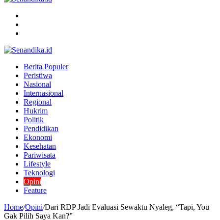
Menu
Search
for
Switch
skin
Berita Populer
Peristiwa
Nasional
Internasional
Regional
Hukrim
Politik
Pendidikan
Ekonomi
Kesehatan
Pariwisata
Lifestyle
Teknologi
Opini
Feature
Home
/
Opini
/
Dari RDP Jadi Evaluasi Sewaktu Nyaleg, “Tapi, You
Gak Pilih Saya Kan?”