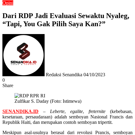
Opini
Dari RDP Jadi Evaluasi Sewaktu Nyaleg,
“Tapi, You Gak Pilih Saya Kan?”
Send
an
email
Redaksi Senandika
04/10/2023
0
Share
Facebook
Twitter
Messenger
Messenger
WhatsApp
Telegram
Zulfikar S. Daday (Foto: Istimewa)
SENANDIKA.ID
–
Leberte
,
egalite
,
freternite
(kebebasan,
kesetaraan, persaudaraan) adalah semboyan Nasional Francis dan
Republik Haiti, dan merupakan contoh semboyan tripertit.
Meskipun asal-usulnya berasal dari revolusi Prancis, semboyan