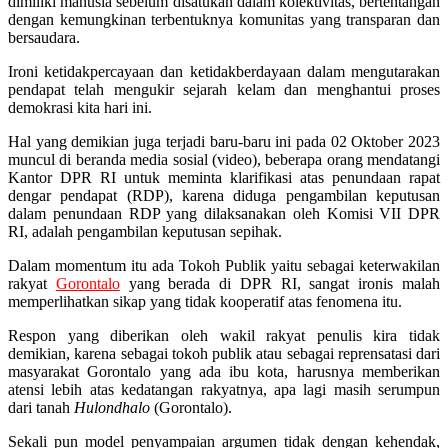
dimiliki manusia sebelum disatukan dalam kolektivitas, bertentangan
dengan kemungkinan terbentuknya komunitas yang transparan dan
bersaudara.
Ironi ketidakpercayaan dan ketidakberdayaan dalam mengutarakan
pendapat telah mengukir sejarah kelam dan menghantui proses
demokrasi kita hari ini.
Hal yang demikian juga terjadi baru-baru ini pada 02 Oktober 2023
muncul di beranda media sosial (video), beberapa orang mendatangi
Kantor DPR RI untuk meminta klarifikasi atas penundaan rapat
dengar pendapat (RDP), karena diduga pengambilan keputusan
dalam penundaan RDP yang dilaksanakan oleh Komisi VII DPR
RI, adalah pengambilan keputusan sepihak.
Dalam momentum itu ada Tokoh Publik yaitu sebagai keterwakilan
rakyat
Gorontalo
yang berada di DPR RI, sangat ironis malah
memperlihatkan sikap yang tidak kooperatif atas fenomena itu.
Respon yang diberikan oleh wakil rakyat penulis kira tidak
demikian, karena sebagai tokoh publik atau sebagai reprensatasi dari
masyarakat Gorontalo yang ada ibu kota, harusnya memberikan
atensi lebih atas kedatangan rakyatnya, apa lagi masih serumpun
dari tanah
Hulondhalo
(Gorontalo).
Sekali pun model penyampaian argumen tidak dengan kehendak,