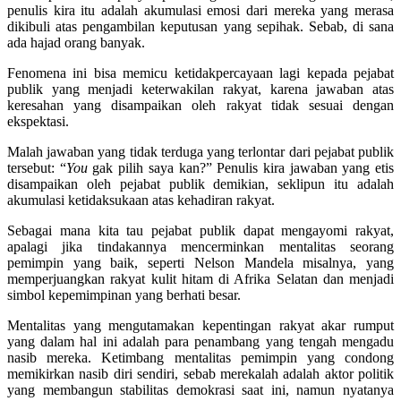
penulis kira itu adalah akumulasi emosi dari mereka yang merasa
dikibuli atas pengambilan keputusan yang sepihak. Sebab, di sana
ada hajad orang banyak.
Fenomena ini bisa memicu ketidakpercayaan lagi kepada pejabat
publik yang menjadi keterwakilan rakyat, karena jawaban atas
keresahan yang disampaikan oleh rakyat tidak sesuai dengan
ekspektasi.
Malah jawaban yang tidak terduga yang terlontar dari pejabat publik
tersebut: “
You
gak pilih saya kan?” Penulis kira jawaban yang etis
disampaikan oleh pejabat publik demikian, seklipun itu adalah
akumulasi ketidaksukaan atas kehadiran rakyat.
Sebagai mana kita tau pejabat publik dapat mengayomi rakyat,
apalagi jika tindakannya mencerminkan mentalitas seorang
pemimpin yang baik, seperti Nelson Mandela misalnya, yang
memperjuangkan rakyat kulit hitam di Afrika Selatan dan menjadi
simbol kepemimpinan yang berhati besar.
Mentalitas yang mengutamakan kepentingan rakyat akar rumput
yang dalam hal ini adalah para penambang yang tengah mengadu
nasib mereka. Ketimbang mentalitas pemimpin yang condong
memikirkan nasib diri sendiri, sebab merekalah adalah aktor politik
yang membangun stabilitas demokrasi saat ini, namun nyatanya