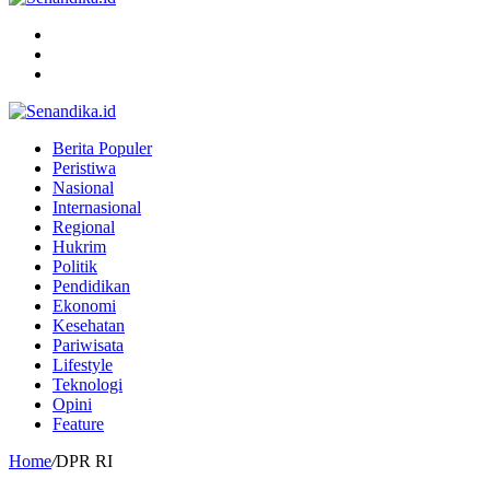
Menu
Search
for
Switch
skin
Berita Populer
Peristiwa
Nasional
Internasional
Regional
Hukrim
Politik
Pendidikan
Ekonomi
Kesehatan
Pariwisata
Lifestyle
Teknologi
Opini
Feature
Home
/
DPR RI