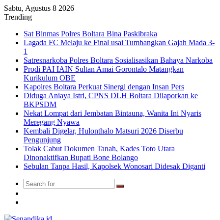
Sabtu, Agustus 8 2026
Trending
Sat Binmas Polres Boltara Bina Paskibraka
Lagada FC Melaju ke Final usai Tumbangkan Gajah Mada 3-
1
Satresnarkoba Polres Boltara Sosialisasikan Bahaya Narkoba
Prodi PAI IAIN Sultan Amai Gorontalo Matangkan
Kurikulum OBE
Kapolres Boltara Perkuat Sinergi dengan Insan Pers
Diduga Aniaya Istri, CPNS DLH Boltara Dilaporkan ke
BKPSDM
Nekat Lompat dari Jembatan Bintauna, Wanita Ini Nyaris
Meregang Nyawa
Kembali Digelar, Hulonthalo Matsuri 2026 Diserbu
Pengunjung
Tolak Cabut Dokumen Tanah, Kades Toto Utara
Dinonaktifkan Bupati Bone Bolango
Sebulan Tanpa Hasil, Kapolsek Wonosari Didesak Diganti
Search
Switch
for
skin
TikTok