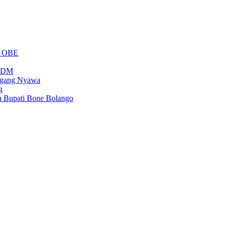
m OBE
PSDM
regang Nyawa
g
n Bupati Bone Bolango