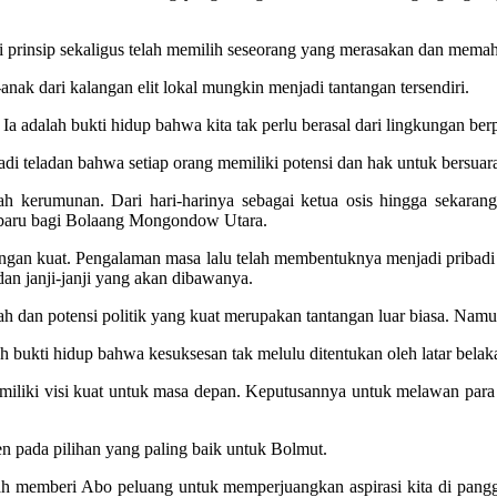
rinsip sekaligus telah memilih seseorang yang merasakan dan memaham
ak dari kalangan elit lokal mungkin menjadi tantangan tersendiri.
Ia adalah bukti hidup bahwa kita tak perlu berasal dari lingkungan ber
di teladan bahwa setiap orang memiliki potensi dan hak untuk bersuar
gah kerumunan. Dari hari-harinya sebagai ketua osis hingga sekar
baru bagi Bolaang Mongondow Utara.
engan kuat. Pengalaman masa lalu telah membentuknya menjadi pribadi
dan janji-janji yang akan dibawanya.
 dan potensi politik yang kuat merupakan tantangan luar biasa. Namu
 bukti hidup bahwa kesuksesan tak melulu ditentukan oleh latar belak
miliki visi kuat untuk masa depan. Keputusannya untuk melawan par
n pada pilihan yang paling baik untuk Bolmut.
lah memberi Abo peluang untuk memperjuangkan aspirasi kita di pang