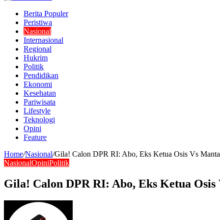
Berita Populer
Peristiwa
Nasional
Internasional
Regional
Hukrim
Politik
Pendidikan
Ekonomi
Kesehatan
Pariwisata
Lifestyle
Teknologi
Opini
Feature
Home
/
Nasional
/
Gila! Calon DPR RI: Abo, Eks Ketua Osis Vs Manta
Nasional
Opini
Politik
Gila! Calon DPR RI: Abo, Eks Ketua Osis
Send
an