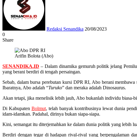
email
Redaksi Senandika
20/08/2023
0
Share
Facebook
Twitter
Messenger
Messenger
WhatsApp
Telegram
Arifin Bolota (Abo)
SENANDIKA.ID
– Dalam dinamika gemuruh politik jelang Pemilu
yang berani berdiri di tengah persaingan.
Sebab, dalam bursa perebutan kursi DPR RI, Abo berani membawa se
Ibaratnya, Abo adalah “
Turuko
” dan meraka adalah Dinosaurus.
Akan tetapi, jika menelisik lebih jauh, Abo bukanlah individu biasa
Di Kabupaten
Bolmut
, telah banyak kontribusinya lewat dunia pen
idam-idamkan. Padahal, dirinya bukan siapa-siapa.
Kini, semangat itu diterjemahkan ke dalam dunia politik yang lebih 
Berdiri dengan tegar di hadapan rival-rival yang berpengalaman 