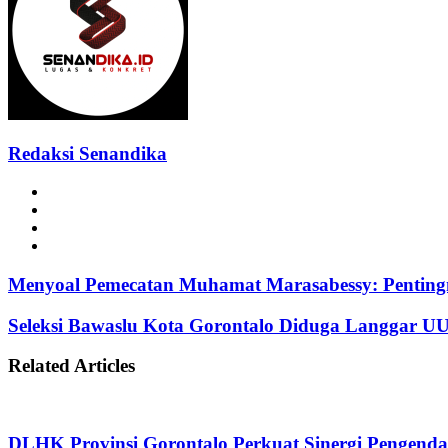
Redaksi Senandika
Website
Facebook
Instagram
TikTok
Menyoal Pemecatan Muhamat Marasabessy: Pentingn
Seleksi Bawaslu Kota Gorontalo Diduga Langgar UU
Related Articles
DLHK Provinsi Gorontalo Perkuat Sinergi Pengenda