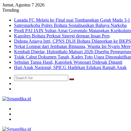
Jumat, Agustus 7 2026
Trending
Lagada FC Melaju ke Final usai Tumbangkan Gajah Mada 3-1
Satresnarkoba Polres Boltara Sosialisasikan Bahaya Narkoba
Prodi PAI IAIN Sultan Amai Gorontalo Matangkan Kurikulu
Kapolres Boltara Perkuat Sinergi dengan Insan Pers
Diduga Aniaya Istri, CPNS DLH Boltara Dilaporkan ke BK
Nekat Lompat dari Jembatan Bintauna, Wanita Ini Nyaris Me
Kembali Digelar, Hulonthalo Matsuri 2026 Diserbu Pengunjun
Tolak Cabut Dokumen Tanah, Kades Toto Utara Dinonaktifka
Sebulan Tanpa Hasil, Kapolsek Wonosari Didesak Diganti
Hari Anak Nasional, SPICG Hadirkan Edukasi Ramah Anak
Search
Switch
for
skin
TikTok
Menu
Search
for
Switch
skin