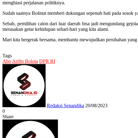
menghiasi perjalanan politiknya.
Sudah saatnya Bolmut memberi dukungan sepenuh hati pada sosok yang 
Sebab, pemilihan calon dari luar daerah bisa jadi mengundang gejol
merasakan getar kehidupan sehari-hari yang kita alami.
Mari kita bergerak bersama, membantu mewujudkan perubahan yang 
Tags
Abo
Arifin Bolota
DPR RI
Send
an
email
Redaksi Senandika
20/08/2023
0
Share
Facebook
Twitter
Messenger
Messenger
WhatsApp
Telegram