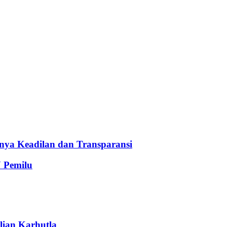
ya Keadilan dan Transparansi
 Pemilu
lian Karhutla