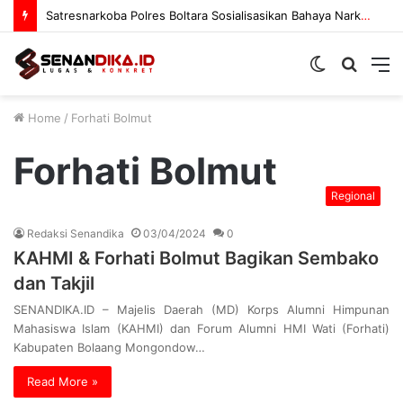
Satresnarkoba Polres Boltara Sosialisasikan Bahaya Narkoba
Switch
Searc
M
skin
for
Home
/
Forhati Bolmut
Forhati Bolmut
Regional
Redaksi Senandika
03/04/2024
0
KAHMI & Forhati Bolmut Bagikan Sembako
dan Takjil
SENANDIKA.ID – Majelis Daerah (MD) Korps Alumni Himpunan
Mahasiswa Islam (KAHMI) dan Forum Alumni HMI Wati (Forhati)
Kabupaten Bolaang Mongondow…
Read More »