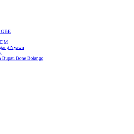
m OBE
PSDM
regang Nyawa
g
n Bupati Bone Bolango