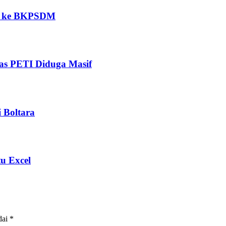
an ke BKPSDM
as PETI Diduga Masif
 Boltara
u Excel
dai
*