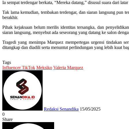
Ia sempat terdengar berkata, “Mereka datang,” disusul suara dari la
Tak lama kemudian, tembakan terdengar, dan siaran langsung pun te
berakhir.
Pihak kejaksaan belum merilis identitas tersangka, dan penyelid
siaran langsung, menyebut ada seseorang yang datang ke salon denga
Tragedi yang menimpa Marquez mempertegas urgensi tindakan ser
ditangkap dan diadili serta menuntut perlindungan yang lebih kuat b
Tags
Influencer TikTok
Meksiko
Valeria Marquez
Send
an
email
Redaksi Senandika
15/05/2025
0
Share
Facebook
Twitter
Messenger
Messenger
WhatsApp
Telegram