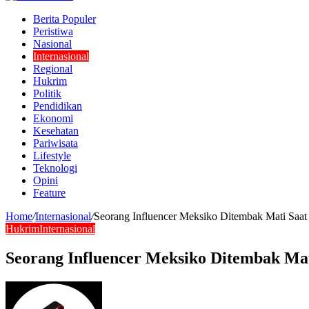
Berita Populer
Peristiwa
Nasional
Internasional
Regional
Hukrim
Politik
Pendidikan
Ekonomi
Kesehatan
Pariwisata
Lifestyle
Teknologi
Opini
Feature
Home
/
Internasional
/
Seorang Influencer Meksiko Ditembak Mati Saat
Hukrim
Internasional
Seorang Influencer Meksiko Ditembak Mat
Send
an