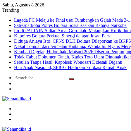
Sabtu, Agustus 8 2026
Trending
Lagada FC Melaju ke Final usai Tumbangkan Gajah Mada 3-1
Satresnarkoba Polres Boltara Sosialisasikan Bahaya Narkoba
Prodi PAI IAIN Sultan Amai Gorontalo Matangkan Kurikulu
Kapolres Boltara Perkuat Sinergi dengan Insan Pers
Diduga Aniaya Istri, CPNS DLH Boltara Dilaporkan ke BK
Nekat Lompat dari Jembatan Bintauna, Wanita Ini Nyaris Me
Kembali Digelar, Hulonthalo Matsuri 2026 Diserbu Pengunjun
Tolak Cabut Dokumen Tanah, Kades Toto Utara Dinonaktifka
Sebulan Tanpa Hasil, Kapolsek Wonosari Didesak Diganti
Hari Anak Nasional, SPICG Hadirkan Edukasi Ramah Anak
Search
Switch
for
skin
TikTok
Menu
Search
for
Switch
skin