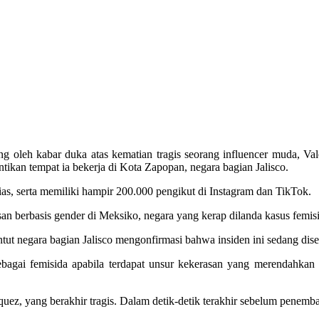
g oleh kabar duka atas kematian tragis seorang influencer muda, Val
tikan tempat ia bekerja di Kota Zapopan, negara bagian Jalisco.
ias, serta memiliki hampir 200.000 pengikut di Instagram dan TikTok.
san berbasis gender di Meksiko, negara yang kerap dilanda kasus femi
ntut negara bagian Jalisco mengonfirmasi bahwa insiden ini sedang di
ebagai femisida apabila terdapat unsur kekerasan yang merendahkan
quez, yang berakhir tragis. Dalam detik-detik terakhir sebelum penemb