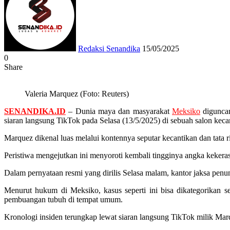
email
Redaksi Senandika
15/05/2025
0
Share
Facebook
Twitter
Messenger
Messenger
WhatsApp
Telegram
Valeria Marquez (Foto: Reuters)
SENANDIKA.ID
– Dunia maya dan masyarakat
Meksiko
diguncan
siaran langsung TikTok pada Selasa (13/5/2025) di sebuah salon kecan
Marquez dikenal luas melalui kontennya seputar kecantikan dan tata r
Peristiwa mengejutkan ini menyoroti kembali tingginya angka kekera
Dalam pernyataan resmi yang dirilis Selasa malam, kantor jaksa penu
Menurut hukum di Meksiko, kasus seperti ini bisa dikategorikan s
pembuangan tubuh di tempat umum.
Kronologi insiden terungkap lewat siaran langsung TikTok milik Mar