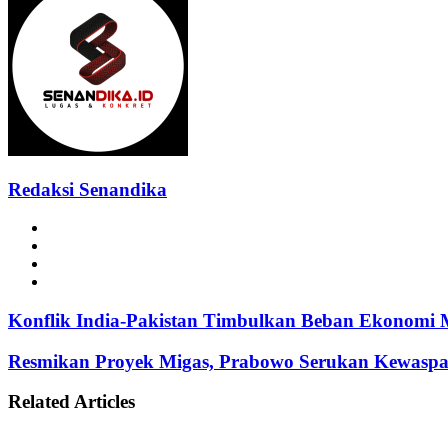
Redaksi Senandika
Website
Facebook
Instagram
TikTok
Konflik India-Pakistan Timbulkan Beban Ekonomi M
Resmikan Proyek Migas, Prabowo Serukan Kewasp
Related Articles