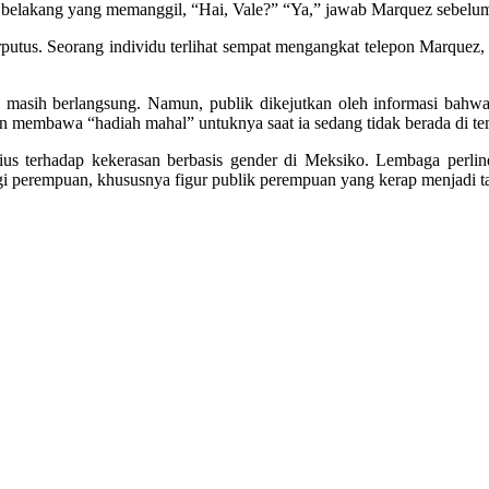
tar belakang yang memanggil, “Hai, Vale?” “Ya,” jawab Marquez sebelum
rputus. Seorang individu terlihat sempat mengangkat telepon Marquez,
ikan masih berlangsung. Namun, publik dikejutkan oleh informasi b
n membawa “hadiah mahal” untuknya saat ia sedang tidak berada di te
ius terhadap kekerasan berbasis gender di Meksiko. Lembaga perl
agi perempuan, khususnya figur publik perempuan yang kerap menjadi t