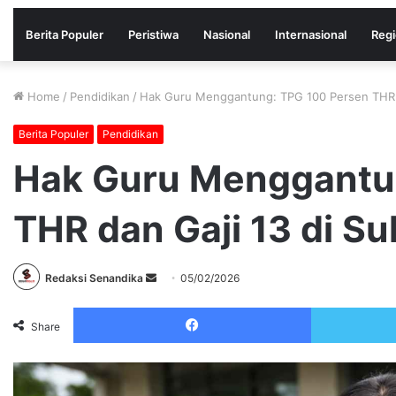
Berita Populer
Peristiwa
Nasional
Internasional
Regi
Home
/
Pendidikan
/
Hak Guru Menggantung: TPG 100 Persen THR da
Berita Populer
Pendidikan
Hak Guru Menggantu
THR dan Gaji 13 di Su
Send
Redaksi Senandika
05/02/2026
an
Facebook
email
Share