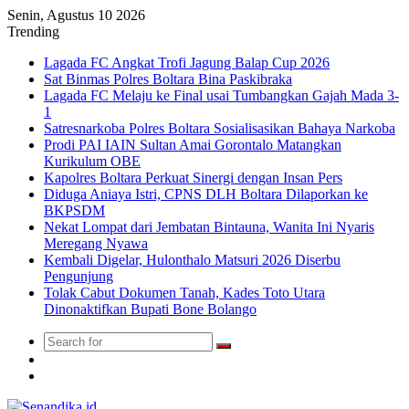
Senin, Agustus 10 2026
Trending
Lagada FC Angkat Trofi Jagung Balap Cup 2026
Sat Binmas Polres Boltara Bina Paskibraka
Lagada FC Melaju ke Final usai Tumbangkan Gajah Mada 3-
1
Satresnarkoba Polres Boltara Sosialisasikan Bahaya Narkoba
Prodi PAI IAIN Sultan Amai Gorontalo Matangkan
Kurikulum OBE
Kapolres Boltara Perkuat Sinergi dengan Insan Pers
Diduga Aniaya Istri, CPNS DLH Boltara Dilaporkan ke
BKPSDM
Nekat Lompat dari Jembatan Bintauna, Wanita Ini Nyaris
Meregang Nyawa
Kembali Digelar, Hulonthalo Matsuri 2026 Diserbu
Pengunjung
Tolak Cabut Dokumen Tanah, Kades Toto Utara
Dinonaktifkan Bupati Bone Bolango
Search
Switch
for
skin
TikTok