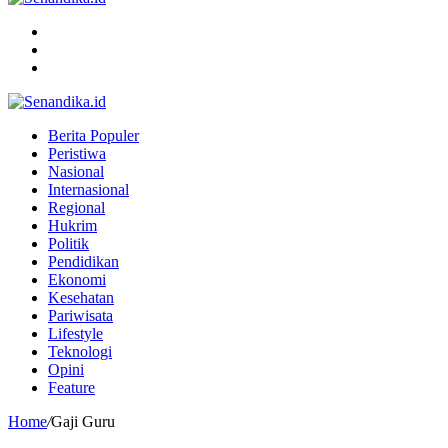
Menu
Search
for
Switch
skin
Berita Populer
Peristiwa
Nasional
Internasional
Regional
Hukrim
Politik
Pendidikan
Ekonomi
Kesehatan
Pariwisata
Lifestyle
Teknologi
Opini
Feature
Home
/
Gaji Guru