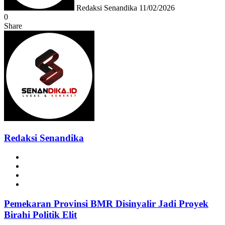
Redaksi Senandika
11/02/2026
0
Share
Facebook
Twitter
Messenger
Messenger
WhatsApp
Telegram
Redaksi Senandika
Website
Facebook
Instagram
TikTok
Pemekaran Provinsi BMR Disinyalir Jadi Proyek
Birahi Politik Elit