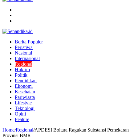
Menu
Search
for
Switch
skin
Berita Populer
Peristiwa
Nasional
Internasional
Regional
Hukrim
Politik
Pendidikan
Ekonomi
Kesehatan
Pariwisata
Lifestyle
Teknologi
Opini
Feature
Home
/
Regional
/
APDESI Boltara Ragukan Substansi Pemekaran
Provinsi BMR