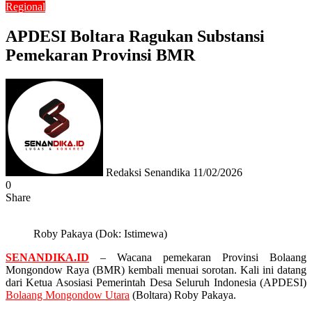
Regional
APDESI Boltara Ragukan Substansi
Pemekaran Provinsi BMR
Send
an
email
Redaksi Senandika
11/02/2026
0
Share
Facebook
Twitter
Messenger
Messenger
WhatsApp
Telegram
Roby Pakaya (Dok: Istimewa)
SENANDIKA.ID
– Wacana pemekaran Provinsi Bolaang
Mongondow Raya (BMR) kembali menuai sorotan. Kali ini datang
dari Ketua Asosiasi Pemerintah Desa Seluruh Indonesia (APDESI)
Bolaang Mongondow Utara
(Boltara) Roby Pakaya.