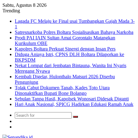
Sabtu, Agustus 8 2026
Trending
Lagada FC Melaju ke Final usai Tumbangkan Gajah Mada 3-
1
Satresnarkoba Polres Boltara Sosialisasikan Bahaya Narkoba
Prodi PAI IAIN Sultan Amai Gorontalo Matangkan
Kurikulum OBE
Kapolres Boltara Perkuat Sinergi dengan Insan Pers
Diduga Aniaya Istri, CPNS DLH Boltara Dilaporkan ke
BKPSDM
Nekat Lompat dari Jembatan Bintauna, Wanita Ini Nyaris
Meregang Nyawa
Kembali Digelar, Hulonthalo Matsuri 2026 Diserbu
Pengunjung
Tolak Cabut Dokumen Tanah, Kades Toto Utara
Dinonaktifkan Bupati Bone Bolango
Sebulan Tanpa Hasil, Kapolsek Wonosari Didesak Diganti
Hari Anak Nasional, SPICG Hadirkan Edukasi Ramah Anak
Search
Switch
for
skin
TikTok