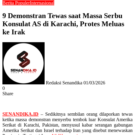
Berita Populer
Internasional
9 Demonstran Tewas saat Massa Serbu
Konsulat AS di Karachi, Protes Meluas
ke Irak
Send
an
email
Redaksi Senandika
01/03/2026
0
Share
Facebook
Twitter
Messenger
Messenger
WhatsApp
Telegram
SENANDIKA.ID
– Sedikitnya sembilan orang dilaporkan tewas
ketika massa demonstran menyerbu tembok luar Konsulat Amerika
Serikat di Karachi, Pakistan, menyusul kabar serangan gabungan
Amerika Serikat dan Israel terhadap Iran yang disebut menewaskan