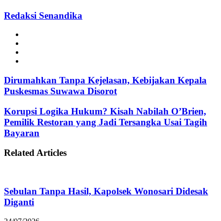
Redaksi Senandika
Website
Facebook
Instagram
TikTok
Dirumahkan Tanpa Kejelasan, Kebijakan Kepala
Puskesmas Suwawa Disorot
Korupsi Logika Hukum? Kisah Nabilah O’Brien,
Pemilik Restoran yang Jadi Tersangka Usai Tagih
Bayaran
Related Articles
Sebulan Tanpa Hasil, Kapolsek Wonosari Didesak
Diganti