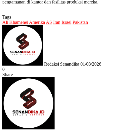
pengamanan di kantor dan fasilitas produksi mereka.
Tags
Ali Khamenei
Amerika
AS
Iran
Israel
Pakistan
Send
an
email
Redaksi Senandika
01/03/2026
0
Share
Facebook
Twitter
Messenger
Messenger
WhatsApp
Telegram