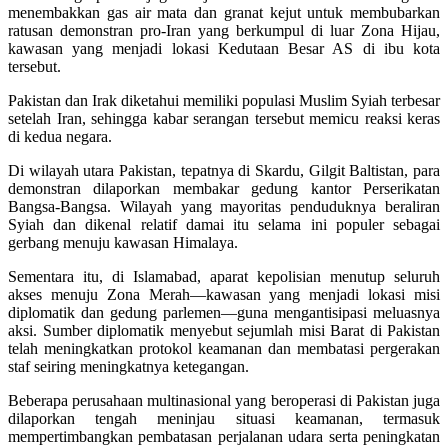
menembakkan gas air mata dan granat kejut untuk membubarkan
ratusan demonstran pro-Iran yang berkumpul di luar Zona Hijau,
kawasan yang menjadi lokasi Kedutaan Besar AS di ibu kota
tersebut.
Pakistan dan Irak diketahui memiliki populasi Muslim Syiah terbesar
setelah Iran, sehingga kabar serangan tersebut memicu reaksi keras
di kedua negara.
Di wilayah utara Pakistan, tepatnya di Skardu, Gilgit Baltistan, para
demonstran dilaporkan membakar gedung kantor Perserikatan
Bangsa-Bangsa. Wilayah yang mayoritas penduduknya beraliran
Syiah dan dikenal relatif damai itu selama ini populer sebagai
gerbang menuju kawasan Himalaya.
Sementara itu, di Islamabad, aparat kepolisian menutup seluruh
akses menuju Zona Merah—kawasan yang menjadi lokasi misi
diplomatik dan gedung parlemen—guna mengantisipasi meluasnya
aksi. Sumber diplomatik menyebut sejumlah misi Barat di Pakistan
telah meningkatkan protokol keamanan dan membatasi pergerakan
staf seiring meningkatnya ketegangan.
Beberapa perusahaan multinasional yang beroperasi di Pakistan juga
dilaporkan tengah meninjau situasi keamanan, termasuk
mempertimbangkan pembatasan perjalanan udara serta peningkatan