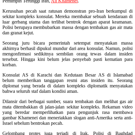
Pemimpin Tertinggi Iran,
Ali Khamenei
.
Kerusuhan pecah saat ratusan demonstran pro-Iran berkumpul di
sekitar kompleks konsulat. Mereka membakar sebuah kendaraan di
luar gerbang utama dan terlibat bentrok dengan aparat keamanan.
Polisi berupaya membubarkan massa dengan tembakan gas air mata
dan granat kejut.
Seorang juru bicara pemerintah setempat menyatakan massa
akhirnya berhasil dipukul mundur dari area konsulat. Namun, polisi
mengonfirmasi sedikitnya sembilan orang tewas dalam insiden
tersebut. Hingga kini belum jelas penyebab pasti kematian para
korban.
Konsulat AS di Karachi dan Kedutaan Besar AS di Islamabad
belum memberikan tanggapan resmi atas insiden itu. Seorang
diplomat yang berada di dalam kompleks diplomatik menyatakan
bahwa seluruh staf dalam kondisi aman.
Dilansir dari berbagai sumber, suara tembakan dan melihat gas air
mata ditembakkan di jalan-jalan sekitar kompleks. Rekaman video
yang beredar memperlihatkan para pengunjuk rasa membawa
gambar Khamenei dan meneriakkan slogan anti-Amerika serta anti-
Israel sebelum bentrokan pecah.
Gelombang protes juga terjadi di Irak. Polisi di Baghdad