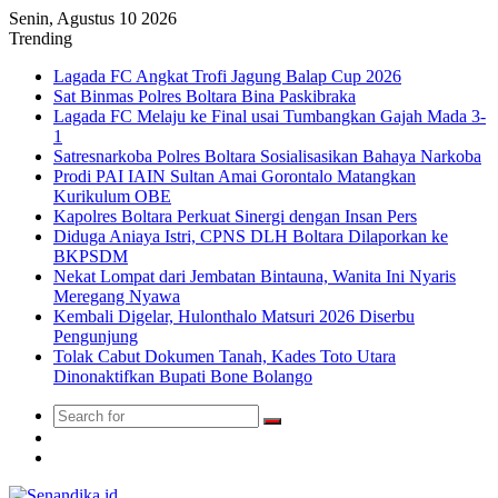
Senin, Agustus 10 2026
Trending
Lagada FC Angkat Trofi Jagung Balap Cup 2026
Sat Binmas Polres Boltara Bina Paskibraka
Lagada FC Melaju ke Final usai Tumbangkan Gajah Mada 3-
1
Satresnarkoba Polres Boltara Sosialisasikan Bahaya Narkoba
Prodi PAI IAIN Sultan Amai Gorontalo Matangkan
Kurikulum OBE
Kapolres Boltara Perkuat Sinergi dengan Insan Pers
Diduga Aniaya Istri, CPNS DLH Boltara Dilaporkan ke
BKPSDM
Nekat Lompat dari Jembatan Bintauna, Wanita Ini Nyaris
Meregang Nyawa
Kembali Digelar, Hulonthalo Matsuri 2026 Diserbu
Pengunjung
Tolak Cabut Dokumen Tanah, Kades Toto Utara
Dinonaktifkan Bupati Bone Bolango
Search
Switch
for
skin
TikTok