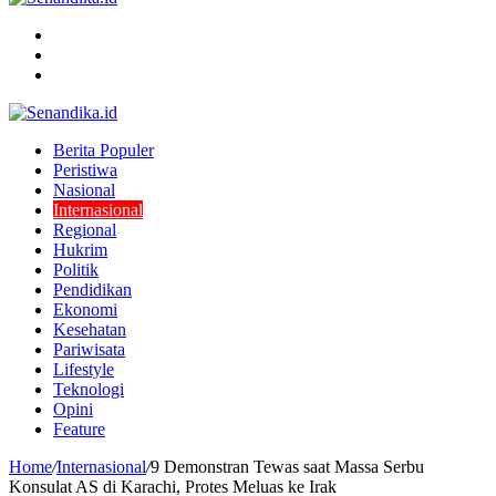
Menu
Search
for
Switch
skin
Berita Populer
Peristiwa
Nasional
Internasional
Regional
Hukrim
Politik
Pendidikan
Ekonomi
Kesehatan
Pariwisata
Lifestyle
Teknologi
Opini
Feature
Home
/
Internasional
/
9 Demonstran Tewas saat Massa Serbu
Konsulat AS di Karachi, Protes Meluas ke Irak