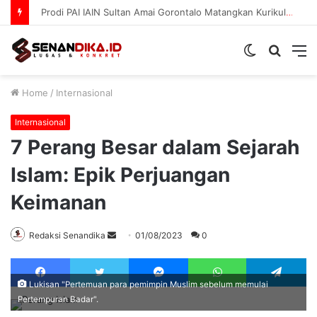
Prodi PAI IAIN Sultan Amai Gorontalo Matangkan Kurikulum OBE
Switch
Searc
M
skin
for
Home
/
Internasional
Internasional
7 Perang Besar dalam Sejarah
Islam: Epik Perjuangan
Keimanan
Send
Redaksi Senandika
01/08/2023
0
an
Facebook
Twitter
Messenger
WhatsApp
Te
email
Lukisan "Pertemuan para pemimpin Muslim sebelum memulai
Pertempuran Badar".