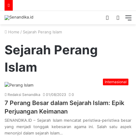
Switch
Searc
M
skin
for
Home
/
Sejarah Perang Islam
Sejarah Perang
Islam
Internasional
Redaksi Senandika
01/08/2023
0
7 Perang Besar dalam Sejarah Islam: Epik
Perjuangan Keimanan
SENANDIKA.ID – Sejarah Islam mencatat peristiwa-peristiwa besar
yang menjadi tonggak kebesaran agama ini. Salah satu aspek
menonjol dalam sejarah Islam…