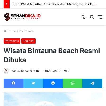
Prodi PAI IAIN Sultan Amai Gorontalo Matangkan Kurikulum OBE
Switch
Searc
M
skin
for
Home
/
Pariwisata
Pariwisata
Regional
Wisata Bintauna Beach Resmi
Dibuka
Send
Redaksi Senandika
05/07/2023
0
an
Facebook
Twitter
Messenger
WhatsApp
Te
email