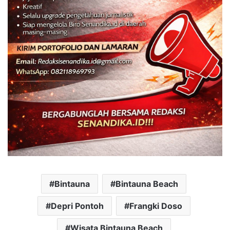
Bintauna
Bintauna Beach
Depri Pontoh
Frangki Doso
Wisata Bintauna Beach