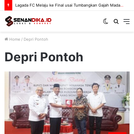
Satresnarkoba Polres Boltara Sosialisasikan Bahaya Narkoba
Switch
Searc
M
skin
for
Home
/
Depri Pontoh
Depri Pontoh