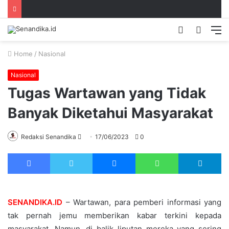
Switch
Searc
M
skin
for
Home
/
Nasional
Nasional
Tugas Wartawan yang Tidak
Banyak Diketahui Masyarakat
Send
Redaksi Senandika
17/06/2023
0
an
Facebook
Twitter
Messenger
WhatsApp
Te
email
SENANDIKA.ID
– Wartawan, para pemberi informasi yang
tak pernah jemu memberikan kabar terkini kepada
masyarakat. Namun, di balik liputan mereka yang sering