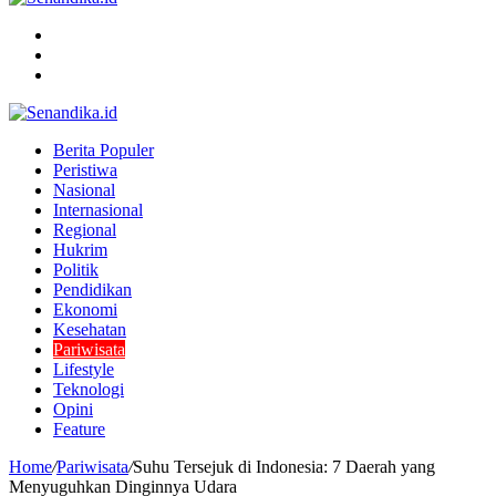
Menu
Search
for
Switch
skin
Berita Populer
Peristiwa
Nasional
Internasional
Regional
Hukrim
Politik
Pendidikan
Ekonomi
Kesehatan
Pariwisata
Lifestyle
Teknologi
Opini
Feature
Home
/
Pariwisata
/
Suhu Tersejuk di Indonesia: 7 Daerah yang
Menyuguhkan Dinginnya Udara