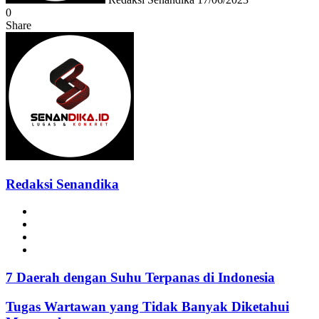
0
Share
Facebook
Twitter
Messenger
Messenger
WhatsApp
Telegram
Redaksi Senandika
Website
Facebook
Instagram
TikTok
7 Daerah dengan Suhu Terpanas di Indonesia
Tugas Wartawan yang Tidak Banyak Diketahui