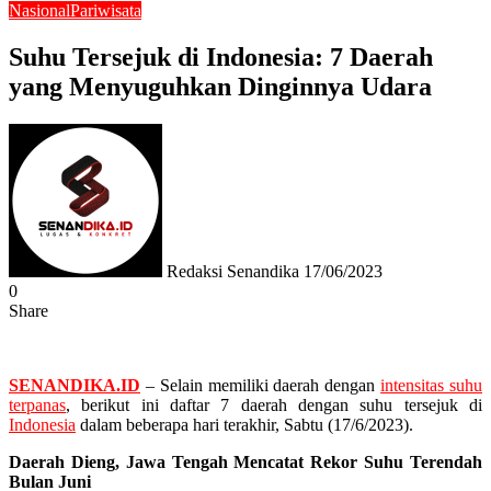
Nasional
Pariwisata
Suhu Tersejuk di Indonesia: 7 Daerah
yang Menyuguhkan Dinginnya Udara
Send
an
email
Redaksi Senandika
17/06/2023
0
Share
Facebook
Twitter
Messenger
Messenger
WhatsApp
Telegram
SENANDIKA.ID
– Selain memiliki daerah dengan
intensitas suhu
terpanas
, berikut ini daftar 7 daerah dengan suhu tersejuk di
Indonesia
dalam beberapa hari terakhir, Sabtu (17/6/2023).
Daerah Dieng, Jawa Tengah Mencatat Rekor Suhu Terendah
Bulan Juni