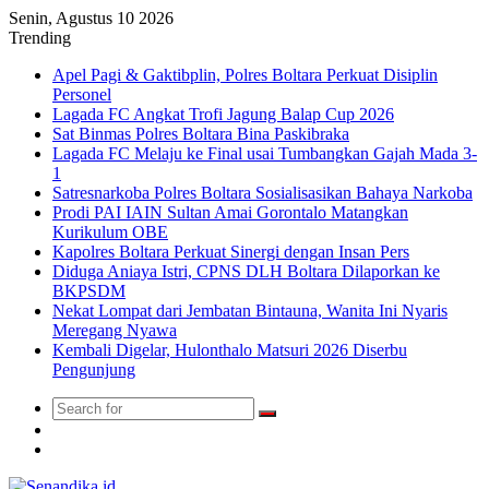
Senin, Agustus 10 2026
Trending
Apel Pagi & Gaktibplin, Polres Boltara Perkuat Disiplin
Personel
Lagada FC Angkat Trofi Jagung Balap Cup 2026
Sat Binmas Polres Boltara Bina Paskibraka
Lagada FC Melaju ke Final usai Tumbangkan Gajah Mada 3-
1
Satresnarkoba Polres Boltara Sosialisasikan Bahaya Narkoba
Prodi PAI IAIN Sultan Amai Gorontalo Matangkan
Kurikulum OBE
Kapolres Boltara Perkuat Sinergi dengan Insan Pers
Diduga Aniaya Istri, CPNS DLH Boltara Dilaporkan ke
BKPSDM
Nekat Lompat dari Jembatan Bintauna, Wanita Ini Nyaris
Meregang Nyawa
Kembali Digelar, Hulonthalo Matsuri 2026 Diserbu
Pengunjung
Search
Switch
for
skin
TikTok