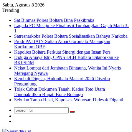
Sabtu, Agustus 8 2026
Trending
Sat Binmas Polres Boltara Bina Paskibraka
Lagada FC Melaju ke Final usai Tumbangkan Gajah Mada 3-
1
Satresnarkoba Polres Boltara Sosialisasikan Bahaya Narkoba
Prodi PAI IAIN Sultan Amai Gorontalo Matangkan
Kurikulum OBE
Kapolres Boltara Perkuat Sinergi dengan Insan Pers
Diduga Aniaya Istri, CPNS DLH Boltara Dilaporkan ke
BKPSDM
Nekat Lompat dari Jembatan Bintauna, Wanita Ini Nyaris
Meregang Nyawa
Kembali Digelar, Hulonthalo Matsuri 2026 Diserbu
Pengunjung
Tolak Cabut Dokumen Tanah, Kades Toto Utara
Dinonaktifkan Bupati Bone Bolango
Sebulan Tanpa Hasil, Kapolsek Wonosari Didesak Diganti
Search
Switch
for
skin
TikTok