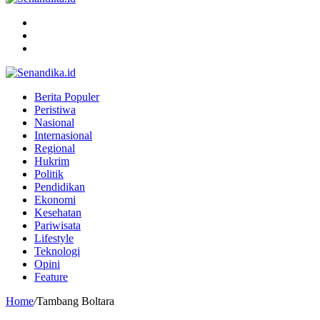
Menu
Search
for
Switch
skin
Berita Populer
Peristiwa
Nasional
Internasional
Regional
Hukrim
Politik
Pendidikan
Ekonomi
Kesehatan
Pariwisata
Lifestyle
Teknologi
Opini
Feature
Home
/
Tambang Boltara