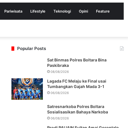
Pariwisata
Lifestyle
Teknologi
Opini
Feature
Popular Posts
Sat Binmas Polres Boltara Bina
Paskibraka
08/08/2026
Lagada FC Melaju ke Final usai
Tumbangkan Gajah Mada 3-1
06/08/2026
Satresnarkoba Polres Boltara
Sosialisasikan Bahaya Narkoba
06/08/2026
Prodi PAI IAIN Sultan Amai Gorontalo