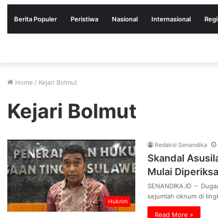
Berita Populer
Peristiwa
Nasional
Internasional
Regi
Home
/
Kejari Bolmut
Kejari Bolmut
Redaksi Senandika
Skandal Asusil
Mulai Diperiks
SENANDIKA.ID – Dugaa
sejumlah oknum di ling
Hukrim
Read More »