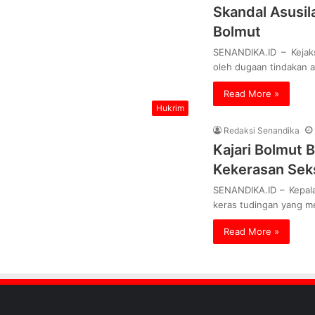
Skandal Asusila
Bolmut
SENANDIKA.ID – Kejak
oleh dugaan tindakan 
Read More »
Hukrim
Redaksi Senandika
Kajari Bolmut 
Kekerasan Sek
SENANDIKA.ID – Kepala
keras tudingan yang me
Read More »