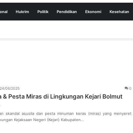
onal
Hukrim
Politik
Pendidikan
Ekonomi
Kesehatan
24/06/2025
0
a & Pesta Miras di Lingkungan Kejari Bolmut
a
n skandal asusila dan pesta minuman keras (miras) yang menyeret
kungan Kejaksaan Negeri (Kejari) Kabupaten…