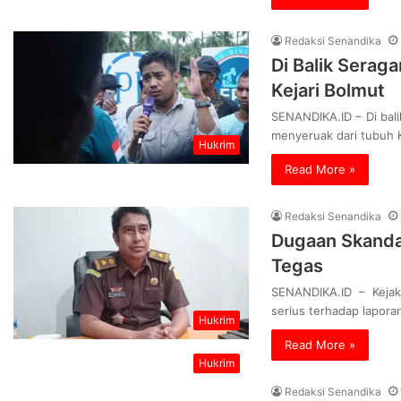
Redaksi Senandika
Di Balik Serag
Kejari Bolmut
SENANDIKA.ID – Di bal
menyeruak dari tubuh K
Hukrim
Read More »
Redaksi Senandika
Dugaan Skandal
Tegas
SENANDIKA.ID – Kejak
serius terhadap lapor
Hukrim
Read More »
Hukrim
Redaksi Senandika