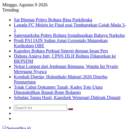
Minggu, Agustus 9 2026
Trending
Sat Binmas Polres Boltara Bina Paskibraka
Lagada FC Melaju ke Final usai Tumbangkan Gajah Mada 3-
1
Satresnarkoba Polres Boltara Sosialisasikan Bahaya Narkoba
Prodi PAI IAIN Sultan Amai Gorontalo Matangkan
Kurikulum OBE
Kapolres Boltara Perkuat Sinergi dengan Insan Pers
Diduga Aniaya Istri, CPNS DLH Boltara Dilaporkan ke
BKPSDM
Nekat Lompat dari Jembatan Bintauna, Wanita Ini Nyaris
Meregang Nyawa
Kembali Digelar, Hulonthalo Matsuri 2026 Diserbu
Pengunjung
Tolak Cabut Dokumen Tanah, Kades Toto Utara
Dinonaktifkan Bupati Bone Bolango
Sebulan Tanpa Hasil, Kapolsek Wonosari Didesak Diganti
Search
Switch
for
skin
TikTok