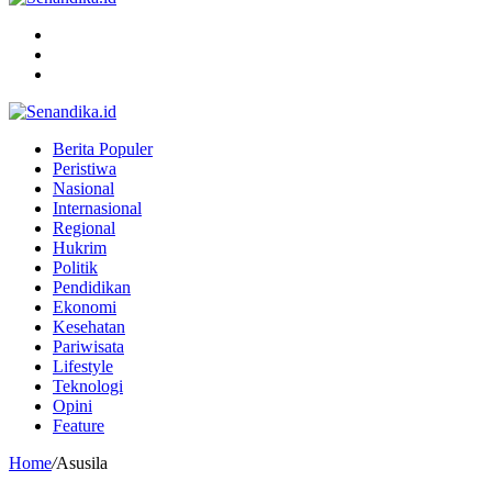
Menu
Search
for
Switch
skin
Berita Populer
Peristiwa
Nasional
Internasional
Regional
Hukrim
Politik
Pendidikan
Ekonomi
Kesehatan
Pariwisata
Lifestyle
Teknologi
Opini
Feature
Home
/
Asusila