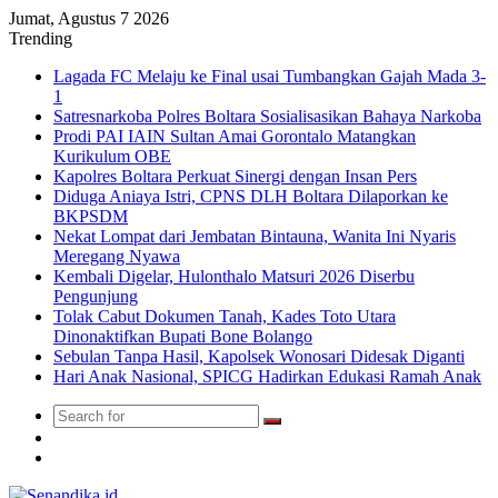
Jumat, Agustus 7 2026
Trending
Lagada FC Melaju ke Final usai Tumbangkan Gajah Mada 3-
1
Satresnarkoba Polres Boltara Sosialisasikan Bahaya Narkoba
Prodi PAI IAIN Sultan Amai Gorontalo Matangkan
Kurikulum OBE
Kapolres Boltara Perkuat Sinergi dengan Insan Pers
Diduga Aniaya Istri, CPNS DLH Boltara Dilaporkan ke
BKPSDM
Nekat Lompat dari Jembatan Bintauna, Wanita Ini Nyaris
Meregang Nyawa
Kembali Digelar, Hulonthalo Matsuri 2026 Diserbu
Pengunjung
Tolak Cabut Dokumen Tanah, Kades Toto Utara
Dinonaktifkan Bupati Bone Bolango
Sebulan Tanpa Hasil, Kapolsek Wonosari Didesak Diganti
Hari Anak Nasional, SPICG Hadirkan Edukasi Ramah Anak
Search
Switch
for
skin
TikTok