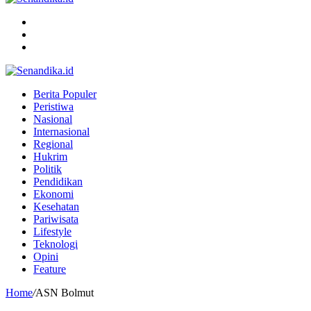
Menu
Search
for
Switch
skin
Berita Populer
Peristiwa
Nasional
Internasional
Regional
Hukrim
Politik
Pendidikan
Ekonomi
Kesehatan
Pariwisata
Lifestyle
Teknologi
Opini
Feature
Home
/
ASN Bolmut