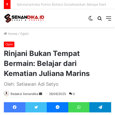
Prodi PAI IAIN Sultan Amai Gorontalo Matangkan Kurikulum OBE
Switch
Searc
M
skin
for
Home
/
Opini
Opini
Rinjani Bukan Tempat
Bermain: Belajar dari
Kematian Juliana Marins
Oleh: Setiawan Adi Setyo
Send
Redaksi Senandika
26/06/2025
0
an
Facebook
Twitter
Messenger
WhatsApp
Te
email