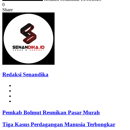
0
Share
Facebook
Twitter
Messenger
Messenger
WhatsApp
Telegram
Redaksi Senandika
Website
Facebook
Instagram
TikTok
Pemkab Bolmut Resmikan Pasar Murah
Tiga Kasus Perdagangan Manusia Terbongkar