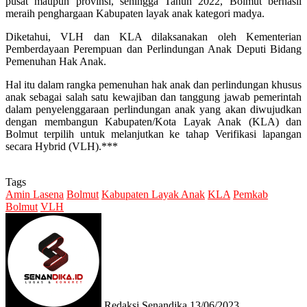
pusat maupun provinsi, sehingga Tahun 2022, Bolmut berhasil
meraih penghargaan Kabupaten layak anak kategori madya.
Diketahui, VLH dan KLA dilaksanakan oleh Kementerian
Pemberdayaan Perempuan dan Perlindungan Anak Deputi Bidang
Pemenuhan Hak Anak.
Hal itu dalam rangka pemenuhan hak anak dan perlindungan khusus
anak sebagai salah satu kewajiban dan tanggung jawab pemerintah
dalam penyelenggaraan perlindungan anak yang akan diwujudkan
dengan membangun Kabupaten/Kota Layak Anak (KLA) dan
Bolmut terpilih untuk melanjutkan ke tahap Verifikasi lapangan
secara Hybrid (VLH).***
Tags
Amin Lasena
Bolmut
Kabupaten Layak Anak
KLA
Pemkab
Bolmut
VLH
Send
an
email
Redaksi Senandika
13/06/2023