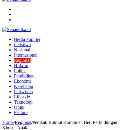
Menu
Search
for
Switch
skin
Berita Populer
Peristiwa
Nasional
Internasional
Regional
Hukrim
Politik
Pendidikan
Ekonomi
Kesehatan
Pariwisata
Lifestyle
Teknologi
Opini
Feature
Home
/
Regional
/
Pemkab Bolmut Komitmen Beri Perlindungan
Khusus Anak