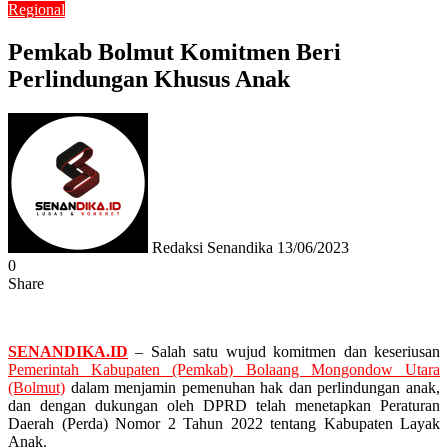
Regional
Pemkab Bolmut Komitmen Beri
Perlindungan Khusus Anak
Send
an
email
Redaksi Senandika
13/06/2023
0
Share
Facebook
Twitter
Messenger
Messenger
WhatsApp
Telegram
SENANDIKA.ID
– Salah satu wujud komitmen dan keseriusan
Pemerintah Kabupaten (Pemkab) Bolaang Mongondow Utara
(Bolmut)
dalam menjamin pemenuhan hak dan perlindungan anak,
dan dengan dukungan oleh DPRD telah menetapkan Peraturan
Daerah (Perda) Nomor 2 Tahun 2022 tentang Kabupaten Layak
Anak.