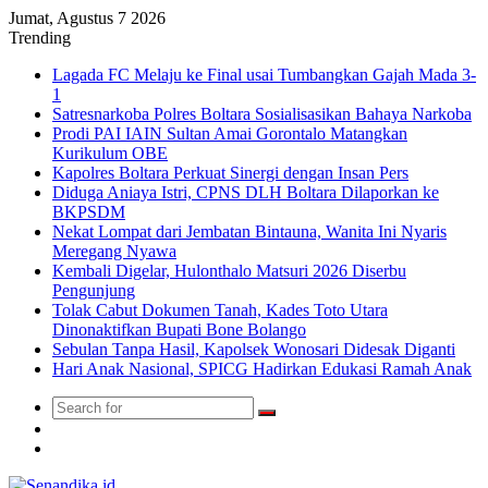
Jumat, Agustus 7 2026
Trending
Lagada FC Melaju ke Final usai Tumbangkan Gajah Mada 3-
1
Satresnarkoba Polres Boltara Sosialisasikan Bahaya Narkoba
Prodi PAI IAIN Sultan Amai Gorontalo Matangkan
Kurikulum OBE
Kapolres Boltara Perkuat Sinergi dengan Insan Pers
Diduga Aniaya Istri, CPNS DLH Boltara Dilaporkan ke
BKPSDM
Nekat Lompat dari Jembatan Bintauna, Wanita Ini Nyaris
Meregang Nyawa
Kembali Digelar, Hulonthalo Matsuri 2026 Diserbu
Pengunjung
Tolak Cabut Dokumen Tanah, Kades Toto Utara
Dinonaktifkan Bupati Bone Bolango
Sebulan Tanpa Hasil, Kapolsek Wonosari Didesak Diganti
Hari Anak Nasional, SPICG Hadirkan Edukasi Ramah Anak
Search
Switch
for
skin
TikTok