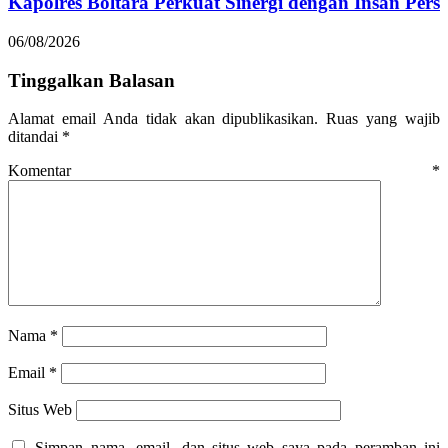
Kapolres Boltara Perkuat Sinergi dengan Insan Pers
06/08/2026
Tinggalkan Balasan
Alamat email Anda tidak akan dipublikasikan.
Ruas yang wajib
ditandai
*
Komentar
*
Nama
*
Email
*
Situs Web
Simpan nama, email, dan situs web saya pada peramban ini